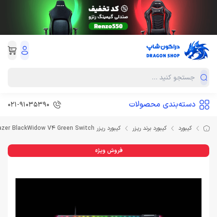
دسته‌بندی محصولات
021-91035390
کیبورد
کیبورد برند ریزر
کیبورد ریزر Razer BlackWidow V4 Green Switch
فروش ویژه