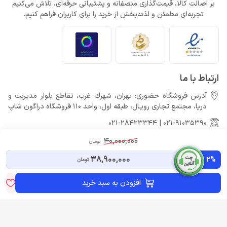
بر اصالت کالا، قیمت‌گذاری منصفانه و پشتیبانی حرفه‌ای، تلاش می‌کنیم
تجربه‌ای مطمئن و لذت‌بخش از خرید را برای کاربران فراهم کنیم.
ارتباط با ما
آدرس فروشگاه حضوری: تهران، شهرك غرب، تقاطع بلوار مدیریت و
دريا، مجتمع تجارى رويـال، طبقه اول، واحد 110 فروشگاه دراگون شاپ
021-28423344
|
021-91035390
info@dragon-shop.ir
40,000,000
تومان
7 روز هفته، 10 صبح تا 9 شب پاسخگوی شما عزیزان هستیم.
38,900,000
2%
تومان
افزودن به سبد خرید
کلیه حقوق مادی و معنوی برای دراگون شاپ محفوظ می باشد.