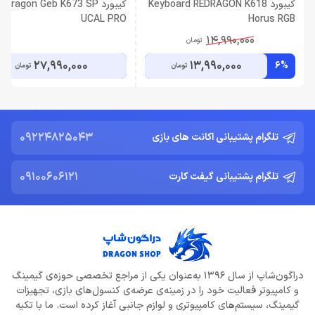
کیبورد Keyboard REDRAGON K618
کیبورد edragon Geb K673 SP
UCAL PRO
Horus RGB
14,990,000
تومان
27,990,000
13,990,000
6%
تومان
تومان
09224825043
تلگرام پشتیبانی اکانت های بازی
09100606121
تلگرام پشتیبانی گیفت کارت
دراگون‌شاپ از سال 1396 به‌عنوان یکی از مراجع تخصصی حوزه‌ی گیمینگ
و کامپیوتر فعالیت خود را در زمینه‌ی عرضه‌ی کنسول‌های بازی، تجهیزات
گیمینگ، سیستم‌های کامپیوتری و لوازم جانبی آغاز کرده است. ما با تکیه