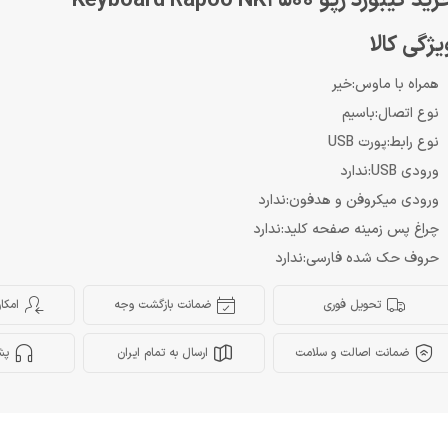
ید کیبورد رپو Keyboard Rapoo NK2500
یژگی کالا
همراه با ماوس:خیر
نوع اتصال:باسیم
نوع رابط:پورت USB
ورودی USB:ندارد
ورودی میکروفن و هدفون:ندارد
چراغ‌ پس زمینه صفحه کلید:ندارد
حروف حک شده فارسی:ندارد
تحویل فوری
ضمانت بازگشت وجه
امکا
ضمانت اصالت و سلامت
ارسال به تمام ایران
پش