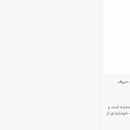
ورد NK2500 رپو است. کیفیت خوب حروف‌
 تولیدشده است و
ی کلیدهای این صفحه‌کلید با استفاده از لیزر به شکل خمیده درآمده‎اند تا تجربه خوشایندی از