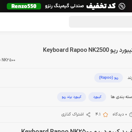
گون لوت
تماس با ما
درباره ما
مجله دراگون شاپ
ورد رپو Keyboard Rapoo NK2500
o NK2500
ند
رپو (Rapoo)
ته بندی ها
کیبورد
کیبورد برند رپو
0 دیدگاه
4.1
اشتراک گذاری