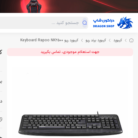
دسته‌بندی محصولات
فروش ویژه
دراگون لند
درا
کیبورد
کیبورد برند رپو
کیبورد رپو Keyboard Rapoo NK2500
کیب
جهت استعلام موجودی، تماس بگیرید
بر
دس