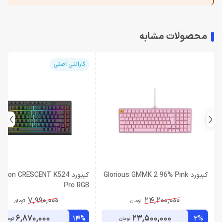
محصولات مشابه
گارانتی اصلی
کیبورد Glorious GMMK 2 96% Pink
کیبورد agon CRESCENT K524
Pro RGB
7,990,000
24,200,000
تومان
تومان
6,870,000
23,500,000
14%
2%
تومان
تومان