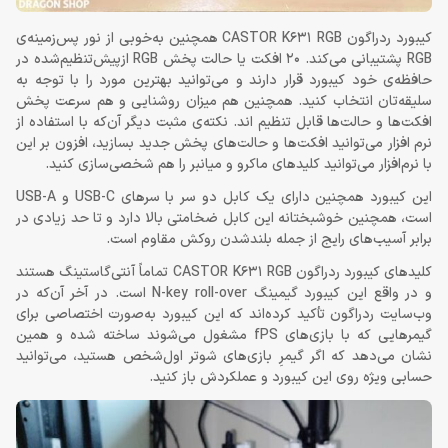
کیبورد ردراگون CASTOR K631 RGB همچنین به‌خوبی از نور پس‌زمینه‌ی
RGB پشتیبانی می‌کند. 20 افکت یا حالت پخش RGB ازپیش‌تنظیم‌شده در
حافظه‌ی خود کیبورد قرار دارند و می‌توانید بهترین مورد را با توجه به
سلیقه‌تان انتخاب کنید. همچنین هم میزان روشنایی و هم سرعت پخش
افکت‌ها و حالت‌ها قابل تنظیم اند. نکته‌ی مثبت دیگر آن‌که با استفاده از
نرم افزار می‌توانید افکت‌ها و حالت‌های پخش جدید بسازید، افزون بر این
با نرم‌افزار می‌توانید کلیدهای ماکرو و میانبر را هم شخصی‌سازی کنید.
این کیبورد همچنین دارای یک کابل دو سر با سرهای USB-C و USB-A
است، همچنین خوشبختانه این کابل ضخامتی بالا دارد و تا حد زیادی در
برابر آسیب‌های رایج از جمله بلندشدن روکش مقاوم است.
کلیدهای کیبورد ردراگون CASTOR K631 RGB تماماً آنتی‌گاستینگ هستند
و در واقع این کیبورد گیمینگ N-key roll-over است. در آخر آن‌که در
وب‌سایت ردراگون تأکید کرده‌اند که این کیبورد به‌صورت اختصاصی برای
گیمرهایی که با بازی‌های fPS مشغول می‌شوند ساخته شده و همین
نشان می‌دهد که اگر گیمرِ بازی‌های شوتر اول‌شخص هستید، می‌توانید
حسابی ویژه روی این کیبورد و عملکردش باز کنید.