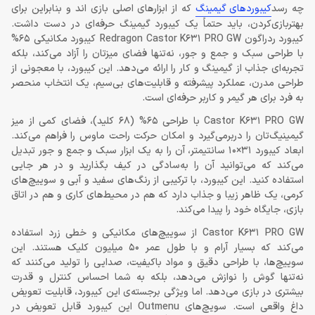
چه رسد
کیبوردهای گیمینگ
که از ابزارهای اصلی بازی اند و بنابراین برای
بهتربازی‌کردن، باید حتماً یک کیبورد گیمینگ حرفه‌ای در دست داشت.
کیبورد ردراگون Redragon Castor K631 PRO GW کیبورد مکانیکی 65%
با طراحی سبک و جمع و جور، نه‌تنها فضای میزتان را آزاد می‌کند، بلکه
تجربه‌ای جذاب از گیمینگ و کار را ارائه می‌دهد. این کیبورد، با معجونی از
طراحی مدرن، عملکرد پیشرفته و قابلیت‌های بی‌سیم، یک انتخاب منحصر
به فرد برای هر گیمر و کاربر حرفه‌ای است.
Castor K631 PRO GW با طراحی 65% (68 کلید)، فضای کمی از میز
گیمینیگ‌تان را دربرمی‌گیرد و امکان حرکت راحت ماوس را فراهم می‌کند.
ابعاد کیبورد 31×10 سانتیمتر، آن را به یک ابزار سبک و جمع و جور تبدیل
می‌کند که می‌توانید آن را به‌سادگی در کیف بگذارید و در هر جایی
استفاده کنید. این کیبورد، با ترکیبی از رنگ‌های سفید و آبی و سوییچ‌های
کرمی، یک ظاهر زیبا و جذاب دارد که هم در محیط‌های کاری و هم در اتاق
بازی، جایگاه خود را پیدا می‌کند.
Castor K631 PRO GW از سوییچ‌های مکانیکی و خطی زرد استفاده
می‌کند که بسیار آرام و با طول عمر 50 میلیون کلیک هستند. این
سوییچ‌ها، با طراحی دقیق و مواد باکیفیت، صدایی را تولید می‌کنند که
نه‌تنها گوش را نوازش می‌دهد، بلکه به شما احساس کنترل و قدرت
بیشتری در بازی می‌دهد. اما ویژگی برجسته‌ی این کیبورد، قابلیت تعویض
داغ واقعی است. سویچ‌های Outmenu این کیبورد قابل تعویض در