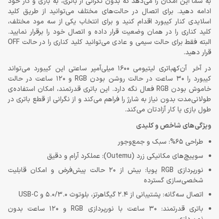
به شما این امکان را می‌دهد که بدون نگرانی از باتری، به بازی و کار خود
ادامه دهید. برای اتصال در حالت‌های مختلف می‌توانید از طریق کلید
اسلایدی کنار کیبورد اقدام کنید و برای انتخاب یکی از سه مود مختلف،
کلید کناری را در همان وضعیت قرار داده و اتصال خود را برقرار نمایید.
البته فقط برای حالت سیمی و عادی می‌توانید کلید کناری را در حالت OFF
قرار دهید.
در آخر آن‌کهباتری لیتیومی 1600 میلی‌آمپر ساعتی این کیبورد می‌تواند
کیبورد را 30 ساعت در حالت روشن بودن RGB و 120 ساعت در حالت
خاموش بودن RGB فعال نگه دارد. این باتری قدرتمند، امکان استفاده‌ی
طولانی‌مدت بدون نیاز به شارژ را فراهم می‌کند و از نگرانی از قطع باتری در
طول بازی یا کار آزادتان می‌کند.
ویژگی‌های شاخص و کلیدی
طراحی 65%: سبک و جمع‌وجور
سوییچ‌های مکانیکی زرد (Outemu): عملکرد آرام و دقیق
نورپردازی RGB پویا: بیش از 20 حالت پیش‌فرض و امکان قابلیت
شخصی‌سازی گسترده
اتصال سه‌گانه: پشتیبانی از 2.4 گیگاهرتز، بلوتوث 5.0/3.0 و USB-C
باتری قدرتمند: 30 ساعت با نورپردازی RGB و 120 ساعت بدون