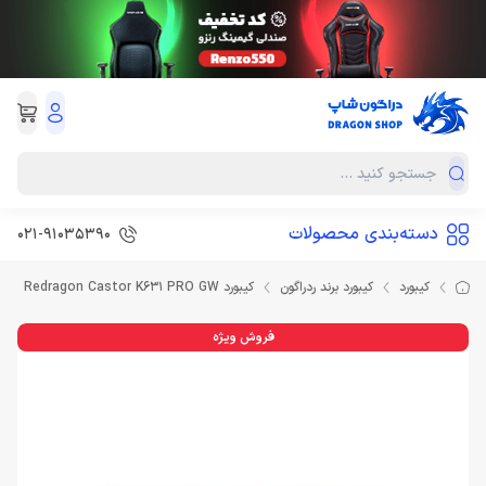
دسته‌بندی محصولات
021-91035390
کیبورد
کیبورد برند ردراگون
کیبورد Redragon Castor K631 PRO GW
فروش ویژه