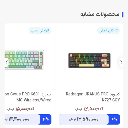
محصولات مشابه
گارانتی اصلی
گارانتی اصلی
کیبورد Redragon URANUS PRO
کیبورد gon Cyrus PRO K681
MG Wireless/Wired
K727 CGY
15,000,000
14,500,000
تومان
تومان
14,400,000
13,590,000
4%
6%
تومان
تومان