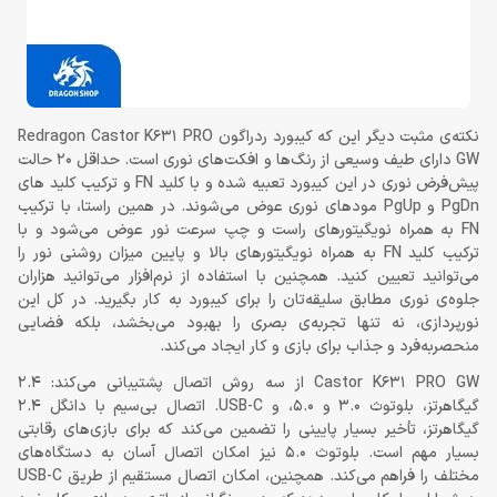
نکته‌ی مثبت دیگر این که کیبورد ردراگون Redragon Castor K631 PRO
GW دارای طیف وسیعی از رنگ‌ها و افکت‌های نوری است. حداقل 20 حالت
پیش‌فرض نوری در این کیبورد تعبیه شده و با کلید FN و ترکیب کلید های
PgDn و PgUp مودهای نوری عوض می‌شوند. در همین راستا، با ترکیب
FN به همراه نویگیتورهای راست و چپ سرعت نور عوض می‌شود و با
ترکیب کلید FN به همراه نویگیتورهای بالا و پایین میزان روشنی نور را
می‌توانید تعیین کنید. همچنین با استفاده از نرم‌افزار می‌توانید هزاران
جلوه‌ی نوری مطابق سلیقه‌تان را برای کیبورد به کار بگیرید. در کل این
نورپردازی، نه تنها تجربه‌ی بصری را بهبود می‌بخشد، بلکه فضایی
منحصربه‌فرد و جذاب برای بازی و کار ایجاد می‌کند.
Castor K631 PRO GW از سه روش اتصال پشتیبانی می‌کند: 2.4
گیگاهرتز، بلوتوث 3.0 و 5.0، و USB-C. اتصال بی‌سیم با دانگل 2.4
گیگاهرتز، تأخیر بسیار پایینی را تضمین می‌کند که برای بازی‌های رقابتی
بسیار مهم است. بلوتوث 5.0 نیز امکان اتصال آسان به دستگاه‌های
مختلف را فراهم می‌کند. همچنین، امکان اتصال مستقیم از طریق USB-C