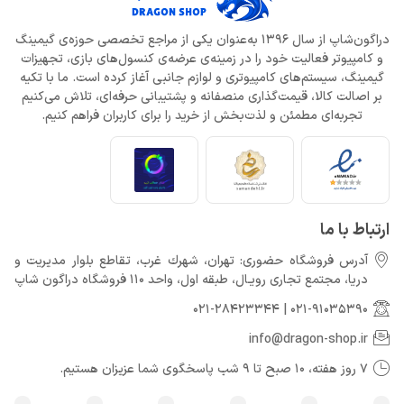
دراگون‌شاپ از سال 1396 به‌عنوان یکی از مراجع تخصصی حوزه‌ی گیمینگ
و کامپیوتر فعالیت خود را در زمینه‌ی عرضه‌ی کنسول‌های بازی، تجهیزات
گیمینگ، سیستم‌های کامپیوتری و لوازم جانبی آغاز کرده است. ما با تکیه
بر اصالت کالا، قیمت‌گذاری منصفانه و پشتیبانی حرفه‌ای، تلاش می‌کنیم
تجربه‌ای مطمئن و لذت‌بخش از خرید را برای کاربران فراهم کنیم.
ارتباط با ما
آدرس فروشگاه حضوری: تهران، شهرك غرب، تقاطع بلوار مدیریت و
دريا، مجتمع تجارى رويـال، طبقه اول، واحد 110 فروشگاه دراگون شاپ
021-28423344
|
021-91035390
info@dragon-shop.ir
7 روز هفته، 10 صبح تا 9 شب پاسخگوی شما عزیزان هستیم.