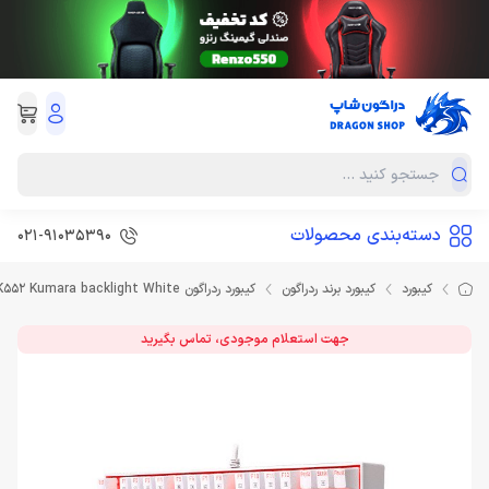
دسته‌بندی محصولات
021-91035390
کیبورد
کیبورد برند ردراگون
کیبورد ردراگون Keyboard Redragon K552 Kumara backlight White
جهت استعلام موجودی، تماس بگیرید