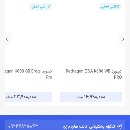
گارانتی اصلی
گارانتی اصلی
کیبورد Redragon EISA K686 WB
کیبورد dragon K688 GB Bragi
Pro
PRO
23,900,000
14,990,000
تومان
تومان
09224825043
تلگرام پشتیبانی اکانت های بازی