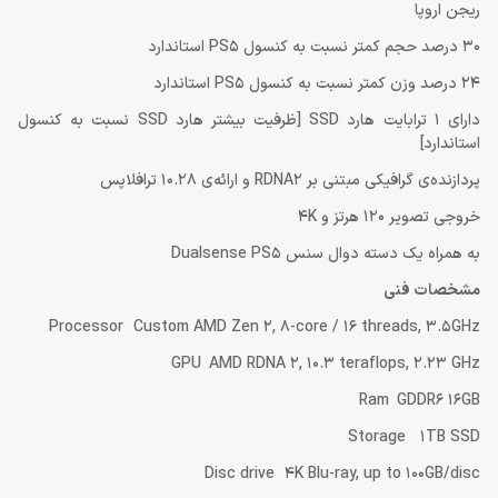
ریجن اروپا
30 درصد حجم کمتر نسبت به کنسول PS5 استاندارد
24 درصد وزن کمتر نسبت به کنسول PS5 استاندارد
دارای 1 ترابایت هارد SSD [ظرفیت بیشتر هارد SSD نسبت به کنسول
استاندارد]
پردازنده‌ی گرافیکی مبتنی بر RDNA2 و ارائه‌ی 10.28 ترافلاپس
خروجی تصویر 120 هرتز و 4K
به همراه یک دسته دوال سنس Dualsense PS5
مشخصات فنی
Processor Custom AMD Zen 2, 8-core / 16 threads, 3.5GHz
GPU AMD RDNA 2, 10.3 teraflops, 2.23 GHz
Ram GDDR6 16GB
Storage 1TB SSD
Disc drive 4K Blu-ray, up to 100GB/disc