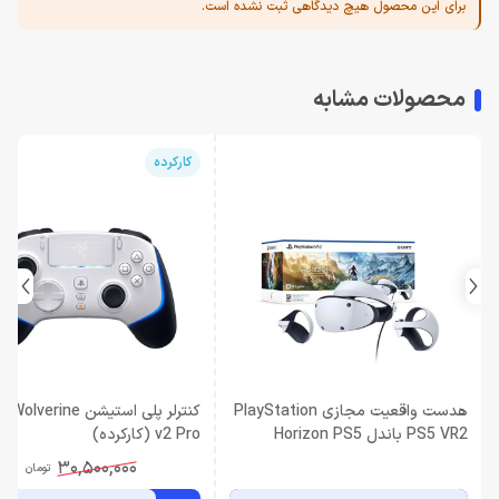
برای این محصول هیچ دیدگاهی ثبت نشده است.
محصولات مشابه
کارکرده
هدست واقعیت مجازی PlayStation
کنترلر پلی استیشن verine
PS5 VR2 باندل Horizon PS5
v2 Pro (کارکرده)
30,500,000
تومان