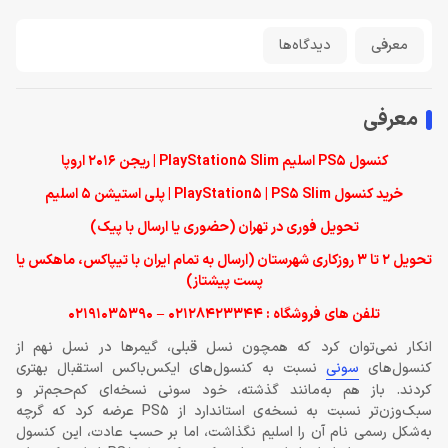
معرفی
دیدگاه‌ها
معرفی
کنسول PS5 اسلیم PlayStation5 Slim | ریجن 2016 اروپا
خرید کنسول PlayStation5 | PS5 Slim | پلی استیشن 5 اسليم
تحویل فوری در تهران (حضوری یا ارسال با پیک)
تحویل 2 تا 3 روزکاری شهرستان (ارسال به تمام ایران با تیپاکس، ماهکس یا
پست پیشتاز)
تلفن های فروشگاه : 02128423344 – 02191035390
انکار نمی‌توان کرد که همچون نسل قبلی، گیمرها در نسل نهم از
کنسول‌های
سونی
نسبت به کنسول‌های ایکس‌باکس استقبال بهتری
کردند. باز هم به‌مانند گذشته، خود سونی نسخه‌ای کم‌حجم‌تر و
سبک‌وزن‌تر نسبت به نسخه‌ی استاندارد از PS5 عرضه کرد که گرچه
به‌شکل رسمی نام آن را اسلیم نگذاشت، اما بر حسب عادت، این کنسول