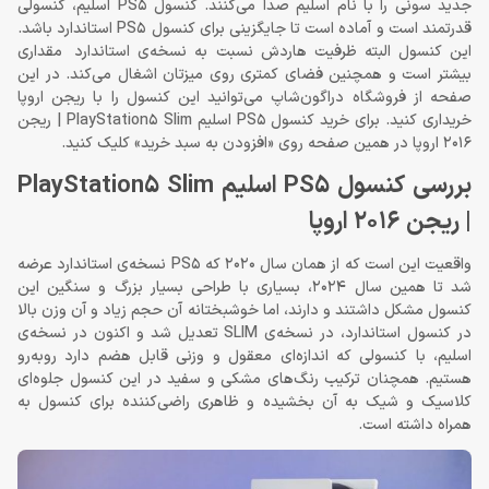
جدید سونی را با نام اسلیم صدا می‌کنند. کنسول PS5 اسلیم، کنسولی
قدرتمند است و آماده است تا جایگزینی برای کنسول PS5 استاندارد باشد.
این کنسول البته ظرفیت هاردش نسبت به نسخه‌ی استاندارد مقداری
بیشتر است و همچنین فضای کمتری روی میزتان اشغال می‌کند. در این
صفحه از فروشگاه دراگون‌شاپ می‌توانید این کنسول را با ریجن اروپا
خریداری کنید. برای خرید کنسول PS5 اسلیم PlayStation5 Slim | ریجن
2016 اروپا در همین صفحه روی «افزودن به سبد خرید» کلیک کنید.
بررسی کنسول PS5 اسلیم PlayStation5 Slim
| ریجن 2016 اروپا
واقعیت این است که از همان سال 2020 که PS5 نسخه‌ی استاندارد عرضه
شد تا همین سال 2024، بسیاری با طراحی بسیار بزرگ و سنگین این
کنسول مشکل داشتند و دارند، اما خوشبختانه آن حجم زیاد و آن وزن بالا
در کنسول استاندارد، در نسخه‌ی SLIM تعدیل شد و اکنون در نسخه‌ی
اسلیم، با کنسولی که اندازه‌ای معقول و وزنی قابل هضم دارد روبه‌رو
هستیم. همچنان ترکیب رنگ‌های مشکی و سفید در این کنسول جلوه‌ای
کلاسیک و شیک به آن بخشیده و ظاهری راضی‌کننده برای کنسول به
همراه داشته است.