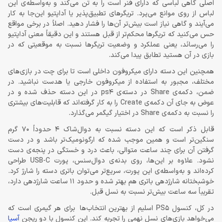
اصلی گاهی لباسی که دارای فنر است را به تن می‌کند و به‌واسطه‌ی این
لباس از روی موانع می‌پرد. تریگرهای تطبیق‌پذیر یا آداپتیو این‌جا به کار
می‌آیند و گاهی نیاز است بیش‌تر آن‌ها را فشار دهید. اصلاً در برخی مواقع
حس می‌کنید که تریگرها محکم‌تر از قبل هستند و این دقیقاً معنی آداپتیو
را می‌رسانَد، یعنی عملکرد و وضعیت تریگرها نسبت به موقعیتی که در
بازی در آن هستید تطابق پیدا می‌کند.
همچنین این دسته دارای میکروفون داخلی است تا برای چت در بازی‌های
مختلف، مجبور به استفاده از میکروفون خارجی یا هدست نباشید. در
ضمن، دکمه‌ی Share در دسته‌ی ps4 در این دسته حذف شده و در
عوض به جای آن دکمه‌ی Create را به کار گرفته‌اند که قابلیت‌های بیشتری
را نسبت به دکمه‌ی Share در اختیار گیگمر می‌گذارد.
قابل ذکر است که این دسته نسبت به دوال‌شاک 4 حدوداً 70 گرم
سنگین‌تر است و همین موجب شده که ارگونومیک‌تر باشد و در دست
گرفتن آن برای چند ساعت متوالی، باعث درد و خستگی در پنجه‌ی دست
نشود. علاوه بر این‌ها، روی بدنه‌ی دوال‌سنس، پورت USB-C طراحی
کرده‌اند و به‌واسطه‌ی این پورت، سریع‌تر می‌توان باتری دسته را شارژ کرد.
خوشبختانه شارژدهی باتری هم بهتر شده و حدود 11 ساعت شارژدهی دارد،
تقریباً سه ساعت بیش‌‎تر نسبت به نسل قبل.
در کل، کنسول PS5 اسلیم از بهترین انتخاب‌ها برای هر گیمری است که
می‌خواهد بازی‌های نسل نهمی را تجربه کند. این کنسول با دو ریجن
آسیا