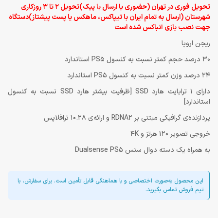
تحویل فوری در تهران (حضوری یا ارسال با پیک)
تحویل 2 تا 3 روزکاری
شهرستان (ارسال به تمام ایران با تیپاکس، ماهکس یا پست پیشتاز)دستگاه
جهت نصب بازی آنباکس شده است
ریجن اروپا
30 درصد حجم کمتر نسبت به کنسول PS5 استاندارد
24 درصد وزن کمتر نسبت به کنسول PS5 استاندارد
دارای 1 ترابایت هارد SSD [ظرفیت بیشتر هارد SSD نسبت به کنسول
استاندارد]
پردازنده‌ی گرافیکی مبتنی بر RDNA2 و ارائه‌ی 10.28 ترافلاپس
خروجی تصویر 120 هرتز و 4K
به همراه یک دسته دوال سنس Dualsense PS5
این محصول به‌صورت اختصاصی و با هماهنگی قابل تأمین است. برای سفارش، با
تیم فروش تماس بگیرید.