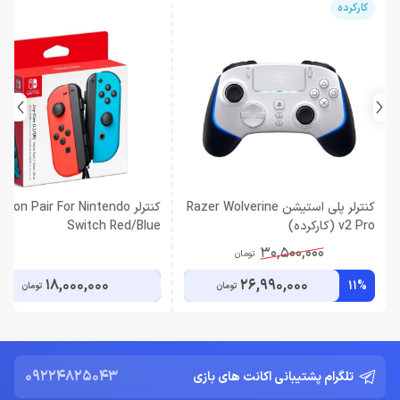
کارکرده
کنترلر پلی استیشن Razer Wolverine
کنترلر Con Pair For Nintendo
v2 Pro (کارکرده)
Switch Red/Blue
30,500,000
تومان
18,000,000
26,990,000
11%
تومان
تومان
09224825043
تلگرام پشتیبانی اکانت های بازی