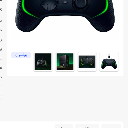
x
دس
دارای 6 ک
رو
پش
بیشتر
عم
عمر 
طر