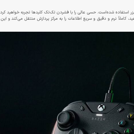
ته و البته D-Pad از MECHA-TACTILE اختصاصی ریزر استفاده شده‌است. حسی عالی را با فشردن تک‌تک کلیدها تجربه خواه
د، کاملاً نرم و دقیق و سریع اطلاعات را به مرکز پردازش منتقل می‌کند و این 