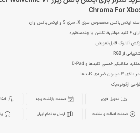
خرید کنترلر بازی ایکس باکس ریزر lverine V2
Chroma For Xbo
ته ایکس‌باکس مخصوص سری X، سری S و ایکس‌باکس وان
لید مولتی‌فانکشن یا چندمنظوره
کش آنالوگ قابل‌تعویض
تیبانی از RGB
لکرد مکانیکی-لمسیِ کلیدها و D-Pad
بالای 3 میلیون ضربه‌ی کلیدها
احی ارگونومیک
تحویل فوری
ضمانت بازگشت وجه
امکا
ضمانت اصالت و سلامت
ارسال به تمام ایران
پش