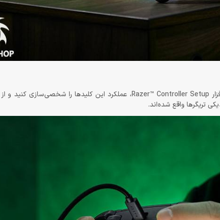
با این دسته 6 مولتی‌فانکشن در اختیار دارید که می‌توانید با نصب نرم افزار Razer™ Controller Setup، عملکرد این کلیدها 