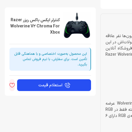
کنترلر ایکس باکس ریزر Razer
Wolverine V2 Chroma For
Xbox
‌ها نفر علاقه
ولات‌اش در این
ر دو رنگ در فروشگاه آنلاین
این محصول به‌صورت اختصاصی و با هماهنگی قابل
د. برای خرید کنترلر ایکس باکس ریزر Razer Wolverine V2 Chroma For
تأمین است. برای سفارش، با تیم فروش تماس
بگیرید.
استعلام قیمت
پیش از آن‌که به معرفی ویژگی‌های این کنترلر ایکس باکس بپردازیم، ذکر این نکته لازم است که این دسته در دو مدل Wolverine V2 Chroma و Wolverine V2 عرضه
شده‌است. Wolverine V2 Chroma از RGB پشتیبانی می‌کند، اما نسخه‌ای که واژه‌ی کروما در آن نیست از RGB پشتیبانی نمی‌کند. البته تفاوت این دو دسته فقط در RGB
نیست، بلکه تفاوت‌های جزئی دیگر هم دارند، از جمله آن‌که کلیدهای مولتی‌فانکشن در نسخه‌ی بدون RGB فقط 2 عدد هستند، این در حالی است که نسخه‌ی RGB دارای 6