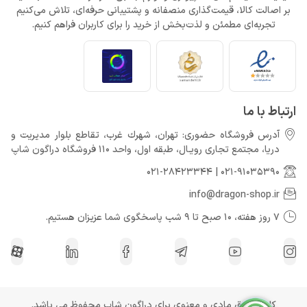
بر اصالت کالا، قیمت‌گذاری منصفانه و پشتیبانی حرفه‌ای، تلاش می‌کنیم
تجربه‌ای مطمئن و لذت‌بخش از خرید را برای کاربران فراهم کنیم.
ارتباط با ما
آدرس فروشگاه حضوری: تهران، شهرك غرب، تقاطع بلوار مدیریت و
دريا، مجتمع تجارى رويـال، طبقه اول، واحد 110 فروشگاه دراگون شاپ
021-28423344
|
021-91035390
info@dragon-shop.ir
7 روز هفته، 10 صبح تا 9 شب پاسخگوی شما عزیزان هستیم.
کلیه حقوق مادی و معنوی برای دراگون شاپ محفوظ می باشد.