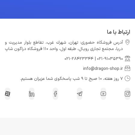
ارتباط با ما
آدرس فروشگاه حضوری: تهران، شهرك غرب، تقاطع بلوار مدیریت و
دريا، مجتمع تجارى رويـال، طبقه اول، واحد 110 فروشگاه دراگون شاپ
021-28423344
|
021-91035390
info@dragon-shop.ir
7 روز هفته، 10 صبح تا 9 شب پاسخگوی شما عزیزان هستیم.