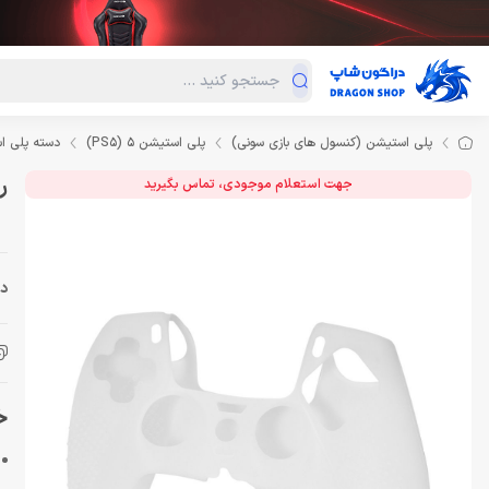
دسته‌بندی محصولات
فروش ویژه
دراگون لند
درا
پلی استیشن (کنسول های بازی سونی)
پلی استیشن 5 (PS5)
دسته پلی ا
روک
جهت استعلام موجودی، تماس بگیرید
دس
خر