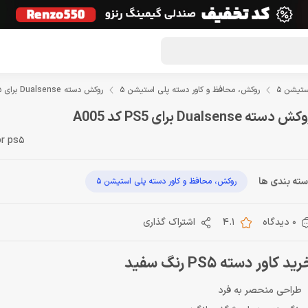
گون لوت
تماس با ما
درباره ما
مجله دراگون شاپ
ستیشن 5
روکش، محافظ و کاور دسته پلی استیشن 5
روکش دسته Dualsense برای PS5 کد A005
ش دسته Dualsense برای PS5 کد A005
or ps5
ته بندی ها
روکش، محافظ و کاور دسته پلی استیشن 5
0 دیدگاه
4.1
اشتراک گذاری
ید کاور دسته PS5 رنگ سفید
طراحی منحصر به فرد