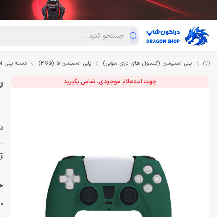
دسته‌بندی محصولات
فروش ویژه
دراگون لند
درا
پلی استیشن (کنسول های بازی سونی)
پلی استیشن 5 (PS5)
دسته پلی ا
روک
جهت استعلام موجودی، تماس بگیرید
دس
خر