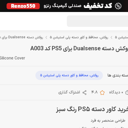
گون لوت
تماس با ما
درباره ما
مجله دراگون شاپ
ستیشن 5
روکش، محافظ و کاور دسته پلی استیشن 5
روکش دسته Dualsense برای PS5 کد A003
ش دسته Dualsense برای PS5 کد A003
ilicone Cover
ته بندی ها
روکش، محافظ و کاور دسته پلی استیشن 5
0 دیدگاه
4.8
اشتراک گذاری
ید کاور دسته PS5 رنگ سبز
طراحی منحصر به فرد