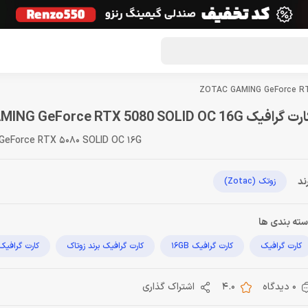
گون لوت
تماس با ما
درباره ما
مجله دراگون شاپ
 گرافیک ZOTAC GAMING GeForce RTX 5080 SOLID OC 16G
eForce RTX 5080 SOLID OC 16G
ند
زوتک (Zotac)
ته بندی ها
کارت گرافیک
کارت گرافیک 16GB
کارت گرافیک برند زوتاک
کارت گرافیک
0 دیدگاه
4.0
اشتراک گذاری