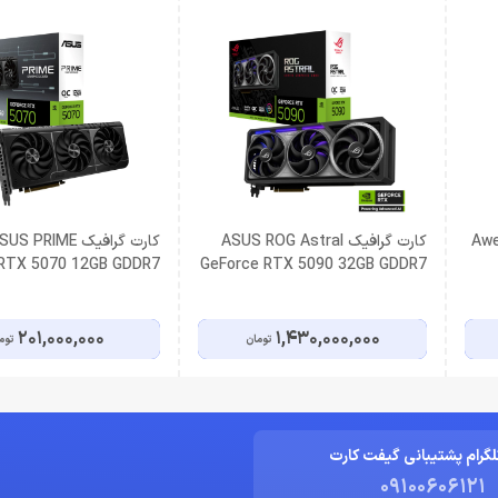
 کارت گرافیک Awest
کارت گرافیک ASUS ROG Astral
کارت گرافیک US PRIME
 RTX 5070 12GB GDDR7
GeForce RTX 5090 32GB GDDR7
OC Edition
OC Edition
201,000,000
1,430,000,000
تومان
توم
لگرام پشتیبانی گیفت کارت
09100606121