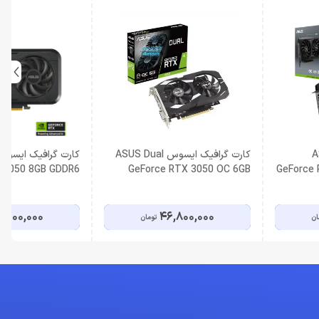
AS
کارت گرافیک ایسوس ASUS Dual
 5050 8GB GDDR6
GeForce RTX 3050 OC 6GB
GeForce
OC Edition
,000,000
46,800,000
ان
تومان