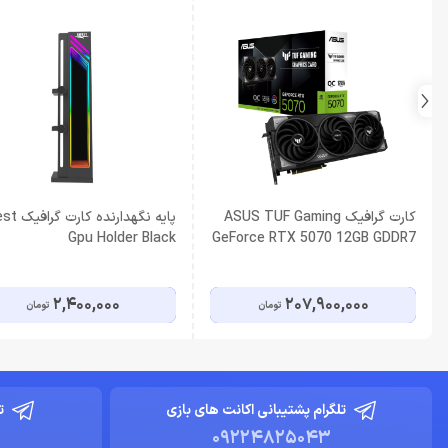
کارت گرافیک ASUS TUF Gaming
پایه نگهدارنده
Gpu Holder Black
GeForce RTX 5070 12GB GDDR7
OC Edition
2,400,000
207,900,000
تومان
تومان
تلگرام پشتیبانی اکانت های بازی
ت
09224825043