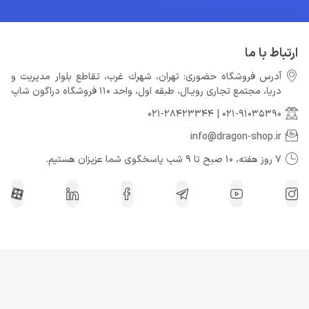
ارتباط با ما
آدرس فروشگاه حضوری: تهران، شهرك غرب، تقاطع بلوار مدیریت و
دريا، مجتمع تجارى رويـال، طبقه اول، واحد 110 فروشگاه دراگون شاپ
021-28423344
|
021-91035390
info@dragon-shop.ir
7 روز هفته، 10 صبح تا 9 شب پاسخگوی شما عزیزان هستیم.