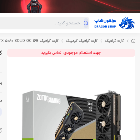
دسته‌بندی محصولات
فروش ویژه
دراگون لند
درا
کارت گرافیک
کارت گرافیک گیمینگ
کارت گرافیک ZOTAC GAMING GeForce RTX 5080 SOLID OC 16G
کارت
جهت استعلام موجودی، تماس بگیرید
بر
دس