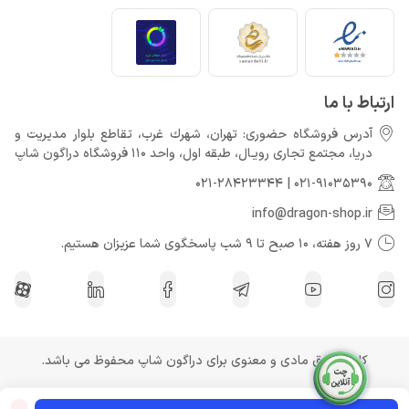
ارتباط با ما
آدرس فروشگاه حضوری: تهران، شهرك غرب، تقاطع بلوار مدیریت و
دريا، مجتمع تجارى رويـال، طبقه اول، واحد 110 فروشگاه دراگون شاپ
021-28423344
|
021-91035390
info@dragon-shop.ir
7 روز هفته، 10 صبح تا 9 شب پاسخگوی شما عزیزان هستیم.
کلیه حقوق مادی و معنوی برای دراگون شاپ محفوظ می باشد.