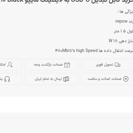
د کابل تبدیل USB-C به لایتنینگ مایپو Mipow CCL10 Black
ژگی ها :
د mipow
 1.5 متر
رژ دهی 18 W
ت انتقال داده ها 480Mbit/s high Speed
تحویل فوری
ضمانت بازگشت وجه
امکا
ضمانت اصالت و سلامت
ارسال به تمام ایران
پش