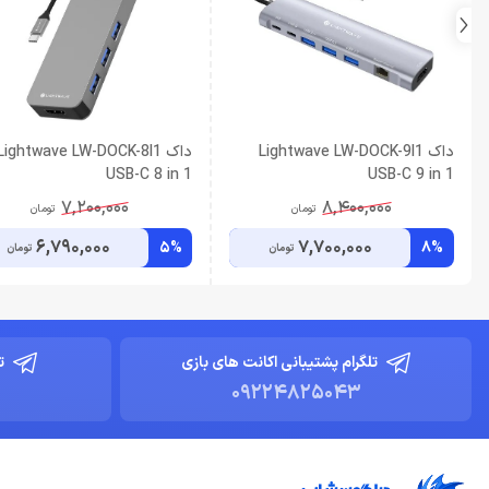
داک Lightwave LW-DOCK-9I1
داک Lightwave LW-DOCK-8I1
USB-C 8 in 1
USB-C 9 in 1
7,200,000
8,400,000
تومان
تومان
6,790,000
7,700,000
5%
8%
تومان
تومان
تلگرام پشتیبانی اکانت های بازی
ت
09224825043