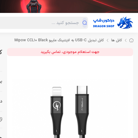
دسته‌بندی محصولات
فروش ویژه
دراگون لند
درا
کابل ها
کابل تبدیل USB-C به لایتنینگ مایپو Mipow CCL10 Black
کابل
جهت استعلام موجودی، تماس بگیرید
بر
دس