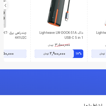
Lightw
داک Lightwave LW-DOCK-51A
چندراهی ب
441U2C
USB-C 5 in 1
3,500,000
تومان
,550,000
2,900,000
17%
تومان
تومان
ارتباط با ما