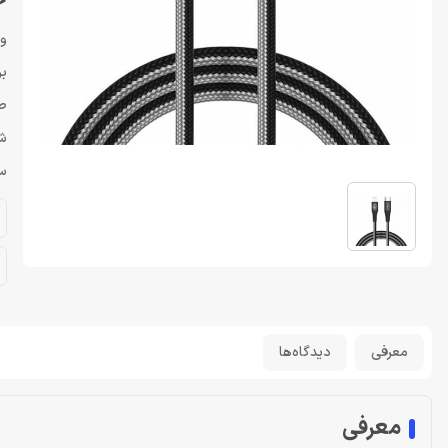
خری
وی
برن
طول
شا
سرع
معرفی
دیدگاه‌ها
معرفی