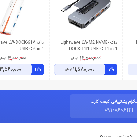
داک Lightwave LW-M2 NVME-
داک ave LW-DOCK-61A
USB-C 6 in 1
DOCK-11I1 USB-C 11 in 1
4,000,000
12,500,000
تومان
تومان
3,560,000
11,580,000
11%
7%
تومان
لگرام پشتیبانی گیفت کارت
09100606121
دسترسی سریع