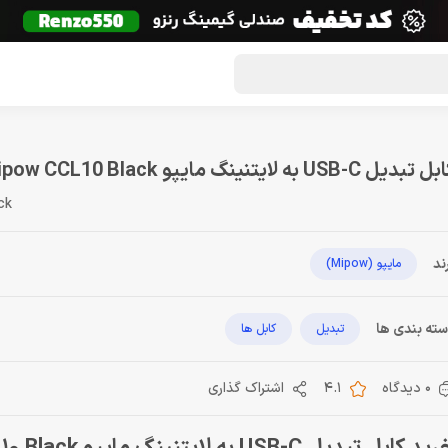
گون لوت
تماس با ما
درباره ما
مجله دراگون شاپ
 تبدیل USB-C به لایتنینگ مایپو Mipow CCL10 Black
ck
ند
مایپو (Mipow)
ته بندی ها
تبدیل
کابل ها
0 دیدگاه
4.1
اشتراک گذاری