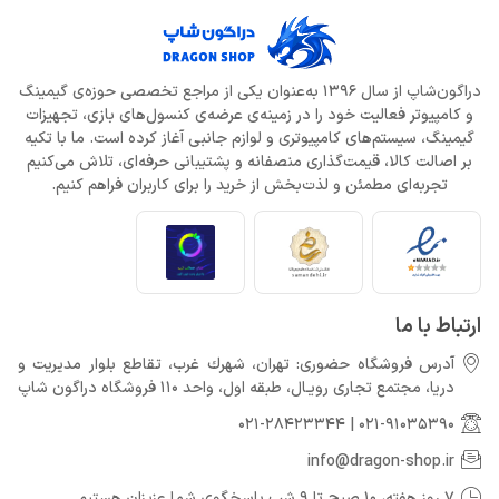
دراگون‌شاپ از سال 1396 به‌عنوان یکی از مراجع تخصصی حوزه‌ی گیمینگ
و کامپیوتر فعالیت خود را در زمینه‌ی عرضه‌ی کنسول‌های بازی، تجهیزات
گیمینگ، سیستم‌های کامپیوتری و لوازم جانبی آغاز کرده است. ما با تکیه
بر اصالت کالا، قیمت‌گذاری منصفانه و پشتیبانی حرفه‌ای، تلاش می‌کنیم
تجربه‌ای مطمئن و لذت‌بخش از خرید را برای کاربران فراهم کنیم.
ارتباط با ما
آدرس فروشگاه حضوری: تهران، شهرك غرب، تقاطع بلوار مدیریت و
دريا، مجتمع تجارى رويـال، طبقه اول، واحد 110 فروشگاه دراگون شاپ
021-28423344
|
021-91035390
info@dragon-shop.ir
7 روز هفته، 10 صبح تا 9 شب پاسخگوی شما عزیزان هستیم.