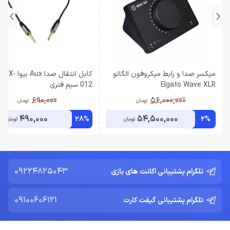
میکسر صدا و رابط میکروفون الگاتو
کابل انتقال صدا x
Elgato Wave XLR
012 سیم فنری
690,000
56,000,000
تومان
تومان
490,000
54,500,000
28%
2%
تومان
تومان
09224825043
تلگرام پشتیبانی اکانت های بازی
09100606121
تلگرام پشتیبانی گیفت کارت