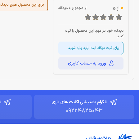
برای این محصول هیچ دیدگا
0
از 5
از مجموع 0 دیدگاه
دیدگاه خود در مورد این محصول را ثبت
کنید
برای ثبت دیگاه ایندا باید وارد شوید
ورود به حساب کاربری
تلگرام پشتیبانی اکانت های بازی
ت
09224825043