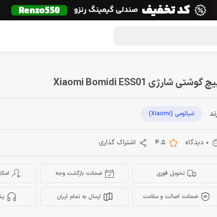
گون لوت
تماس با ما
درباره ما
مجله دراگون شاپ
چ گوشتی شارژی Xiaomi Bomidi ESS01
ند
شیائومی (Xiaomi)
0 دیدگاه
4.5
اشتراک گذاری
تحویل فوری
ضمانت بازگشت وجه
امکا
ضمانت اصالت و سلامت
ارسال به تمام ایران
پش