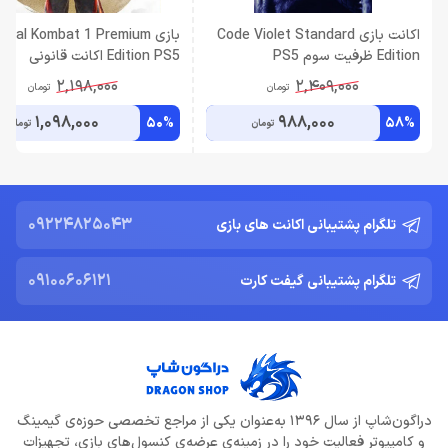
اکانت بازی Code Violet Standard
بازى rtal Kombat 1 Premium
Edition ظرفیت سوم PS5
Edition PS5 اکانت قانونی
2,198,000
2,409,000
تومان
تومان
1,098,000
988,000
50%
58%
تومان
تومان
09224825043
تلگرام پشتیبانی اکانت های بازی
09100606121
تلگرام پشتیبانی گیفت کارت
دراگون‌شاپ از سال 1396 به‌عنوان یکی از مراجع تخصصی حوزه‌ی گیمینگ
و کامپیوتر فعالیت خود را در زمینه‌ی عرضه‌ی کنسول‌های بازی، تجهیزات