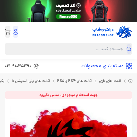
دسته‌بندی محصولات
021-91035390
اکانت های بازی
اکانت های PS4 و PS5
اکانت های پلی استیشن 5
پکیج 2 بازی شماره 2 ا
جهت استعلام موجودی، تماس بگیرید