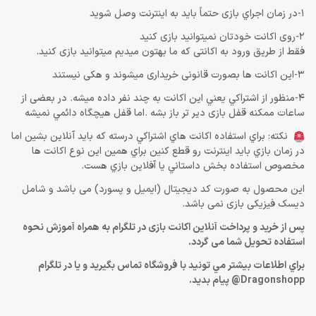
1-در زمان اجراي بازی حتماً باید به اينترنت وصل شويد
2-روی اکانت خودتان نمیتوانید بازی کنید
فقط از طریق ورود به اکانتی که ما بهتون میدیم میتوانید بازی کنید.
3-این اکانت ها بصورت قانونی خریداری میشوند و هکی نیستند
4-منظور از اشتراكي يعني اين اكانت به چند نفر داده ميشه. در بعضی از
ساعات ممکنه قفل بازی دیر تر باز بشه .اما قفل هيچگاه دائمي نميشه
نكته: براي استفاده اكانت هاي اشتراكي درسته كه بايد آنلاين بشين اما
در زمان بازي بايد اينترنت رو قطع كنين براي همين اين نوع اكانت ها
مخصوص استفاده بخش داستاني يا آفلاين بازي هست.
این محصول به صورت کد دیجیتال (ایمیل و پسورد) می باشد و شامل
دیسک فیزیکی بازی نمی باشد.
پس از خرید و پرداخت آنلاین اکانت بازی در تلگرام به همراه آموزش نحوه
استفاده تحویل شما می گردد.
براي اطلاعات بيشتر مي تونيد با فروشگاه تماس بگيريد و يا در تلگرام
Dragonshopp@ پيام بديد.