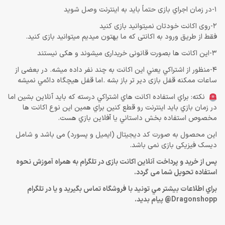
1-در زمان اجراي بازی حتماً باید به اينترنت وصل شويد
2-روی اکانت خودتان نمیتوانید بازی کنید
فقط از طریق ورود به اکانتی که ما بهتون میدیم میتوانید بازی کنید.
3-این اکانت ها بصورت قانونی خریداری میشوند و هکی نیستند
4-منظور از اشتراكي يعني اين اكانت به چند نفر داده ميشه. در بعضی از
ساعات ممکنه قفل بازی دیر تر باز بشه .اما قفل هيچگاه دائمي نميشه
نكته: براي استفاده اكانت هاي اشتراكي درسته كه بايد آنلاين بشين اما
در زمان بازي بايد اينترنت رو قطع كنين براي همين اين نوع اكانت ها
مخصوص استفاده بخش داستاني يا آفلاين بازي هست.
این محصول به صورت کد دیجیتال (ایمیل و پسورد) می باشد و شامل
دیسک فیزیکی بازی نمی باشد.
پس از خرید و پرداخت آنلاین اکانت بازی در تلگرام به همراه آموزش نحوه
استفاده تحویل شما می گردد.
براي اطلاعات بيشتر مي تونيد با فروشگاه تماس بگيريد و يا در تلگرام
Dragonshopp@ پيام بديد.