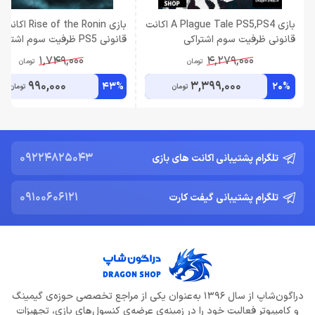
بازی A Plague Tale PS5,PS4 اکانت
بازی Rise of the Ronin اکانت
قانونی ظرفیت سوم اشتراکی
قانونی PS5 ظرفیت سوم اشتراکی
1,749,000
4,279,000
تومان
تومان
990,000
3,399,000
43%
20%
تومان
تومان
09224825043
تلگرام پشتیبانی اکانت های بازی
09100606121
تلگرام پشتیبانی گیفت کارت
دراگون‌شاپ از سال 1396 به‌عنوان یکی از مراجع تخصصی حوزه‌ی گیمینگ
و کامپیوتر فعالیت خود را در زمینه‌ی عرضه‌ی کنسول‌های بازی، تجهیزات