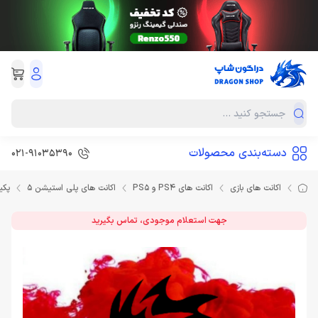
دسته‌بندی محصولات
021-91035390
اکانت های بازی
اکانت های PS4 و PS5
اکانت های پلی استیشن 5
پکیج 2 بازی شماره 1 ا
جهت استعلام موجودی، تماس بگیرید