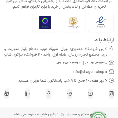
بر اصالت کالا، قیمت‌گذاری منصفانه و پشتیبانی حرفه‌ای، تلاش می‌کنیم
تجربه‌ای مطمئن و لذت‌بخش از خرید را برای کاربران فراهم کنیم.
ارتباط با ما
آدرس فروشگاه حضوری: تهران، شهرك غرب، تقاطع بلوار مدیریت و
دريا، مجتمع تجارى رويـال، طبقه اول، واحد 110 فروشگاه دراگون شاپ
021-28423344
|
021-91035390
info@dragon-shop.ir
7 روز هفته، 10 صبح تا 9 شب پاسخگوی شما عزیزان هستیم.
کلیه حقوق مادی و معنوی برای دراگون شاپ محفوظ می باشد.