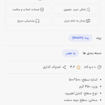
امکان خرید حضوری
ضمانت اصالت و سلامت
ارسال به تمام ایران
پشتیبانی سریع
برند
ریث (Wraith)
دسته بندی ها
پد موس
0 دیدگاه
4.6
اشتراک گذاری
اندازه سطح: 500*500
وزن: 450 گرم
نوع سطح: کنترل/هیبرید
سختی: سطح نیمه سخت