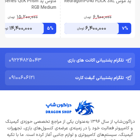
پد موس Redragon P040 FLICK 3XL
ماوس پد lSeries QcK Prism
RGB Medium
15,200,000
6,900,000
تومان
تومان
14,400,000
6,400,000
5%
7%
تومان
تومان
09224825043
تلگرام پشتیبانی اکانت های بازی
09100606121
تلگرام پشتیبانی گیفت کارت
دراگون‌شاپ از سال 1396 به‌عنوان یکی از مراجع تخصصی حوزه‌ی گیمینگ
و کامپیوتر فعالیت خود را در زمینه‌ی عرضه‌ی کنسول‌های بازی، تجهیزات
گیمینگ، سیستم‌های کامپیوتری و لوازم جانبی آغاز کرده است. ما با تکیه