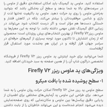
استفاده کنید. ماوس پد گیمینگ باید امکان استفاده‌ی دقیق از ماوس را
در سرعت‌های بالا به شما بدهد و سطح آن به‌شکلی باشد که بتوانید
به‌راحتی ماوس را روی پد حرکت دهید. ماوس پد باکیفیت نه‌تنها لذت از
بازی و شانس موفقیت‌تان را بیشتر می‌کند، بلکه در کاهش فشار و
خستگی دست‌ها هم مؤثر است و اگر درست انتخاب شود می‌تواند در
زیبایی اتاق گیمینگ نقش مهمی داشته باشد. با توجه به این معیارها پد
ماوس ریزرFirefly V2 از بهترین انتخاب‌های پیش روی‌تان است؛ محصولی
که از زمان انتشارش تا تاکنون مورد توجه بسیاری از گیمرهای حرفه‌ای در
سراسر جهان قرار گرفته و در ایران هم به‌شدت مورد استقبال قرار
گرفته‌است.
شما می‌توانید برای خرید اینترنتی پد ماوس ریزر Firefly V2 از فروشگاه
تخصصی دراگون شاپ آن را از همین صفحه به سبد خریدتان اضافه کنید.
ویژگی‌های پد ماوس ریزر Firefly V2
1- سطح پوشیده شده با بافت میکرو
سطح ماوس پد ریزر مدل Firefly V2 امکان حرکت روان ماوس را به شما
می‌دهد. برای طراحی این ماوس پد آزمایش‌های مختلفی برای اطمینان از
ردیابی دقیق پیکسل‌ها بین ماوس و مکان‌نمایی که روی صفحه‌نمایش
دیده می‌شود انجام شده‌است و این می‌تواند خاطرتان را از بابت داشتن