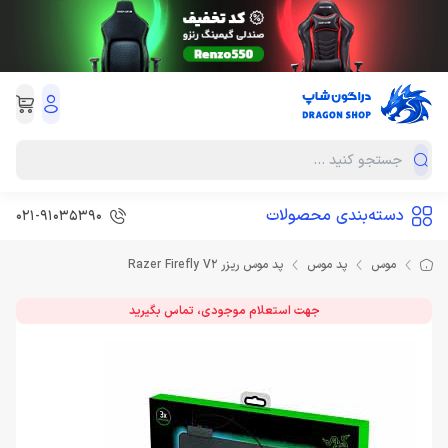
دسته‌بندی محصولات
021-91035390
موس
پد موس
پد موس ریزر Razer Firefly V2
جهت استعلام موجودی، تماس بگیرید