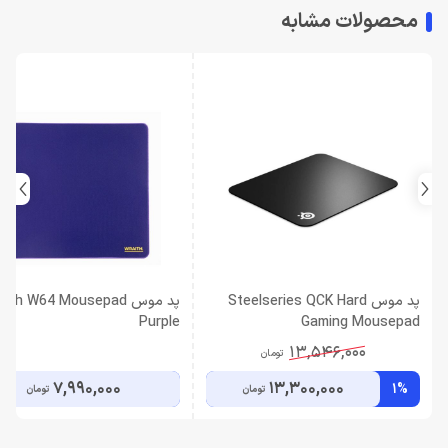
محصولات مشابه
پد موس Steelseries QCK Hard
پد موس ith W64 Mousepad
Purple
Gaming Mousepad
13,546,000
تومان
7,990,000
13,300,000
1%
تومان
تومان