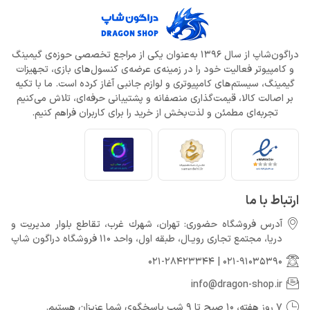
دراگون‌شاپ از سال 1396 به‌عنوان یکی از مراجع تخصصی حوزه‌ی گیمینگ
و کامپیوتر فعالیت خود را در زمینه‌ی عرضه‌ی کنسول‌های بازی، تجهیزات
گیمینگ، سیستم‌های کامپیوتری و لوازم جانبی آغاز کرده است. ما با تکیه
بر اصالت کالا، قیمت‌گذاری منصفانه و پشتیبانی حرفه‌ای، تلاش می‌کنیم
تجربه‌ای مطمئن و لذت‌بخش از خرید را برای کاربران فراهم کنیم.
ارتباط با ما
آدرس فروشگاه حضوری: تهران، شهرك غرب، تقاطع بلوار مدیریت و
دريا، مجتمع تجارى رويـال، طبقه اول، واحد 110 فروشگاه دراگون شاپ
021-28423344
|
021-91035390
info@dragon-shop.ir
7 روز هفته، 10 صبح تا 9 شب پاسخگوی شما عزیزان هستیم.