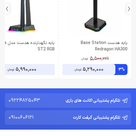
پایه هدست Base Station
پایه نگهدارن
ST2 RGB
Redragon HA300
5,500,000
تومان
5,990,000
5,290,000
3%
تومان
تومان
09224825043
تلگرام پشتیبانی اکانت های بازی
09100606121
تلگرام پشتیبانی گیفت کارت