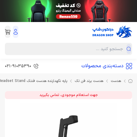
دسته‌بندی محصولات
021-91035390
هدست
هدست برند فن تک
پایه نگهدارنده هدست فنتک FANTECH TOWER AC3001S RGB Headset Stand
جهت استعلام موجودی، تماس بگیرید