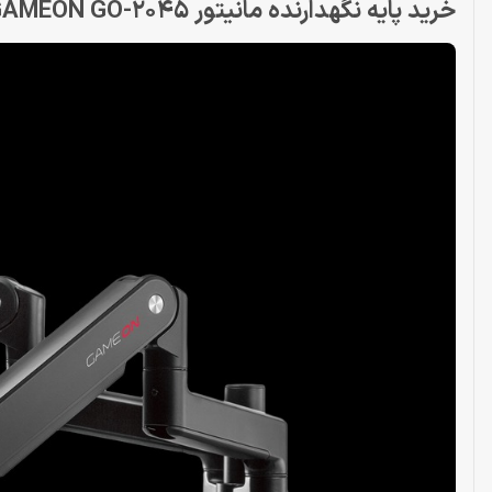
خرید پایه نگهدارنده مانیتور GAMEON GO-2045