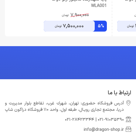
WLA001
7,900,000
ن
تومان
7,500,000
5%
تومان
تومان
ارتباط با ما
آدرس فروشگاه حضوری: تهران، شهرك غرب، تقاطع بلوار مدیریت و
دريا، مجتمع تجارى رويـال، طبقه اول، واحد 110 فروشگاه دراگون شاپ
021-28423344
|
021-91035390
info@dragon-shop.ir