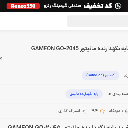
گون لوت
تماس با ما
درباره ما
مجله دراگون شاپ
یه نگهدارنده مانیتور GAMEON GO-2045
45
ند
گیم آن (Game on)
ته بندی ها
پایه نگهدارنده مانیتور
0 دیدگاه
4.4
اشتراک گذاری