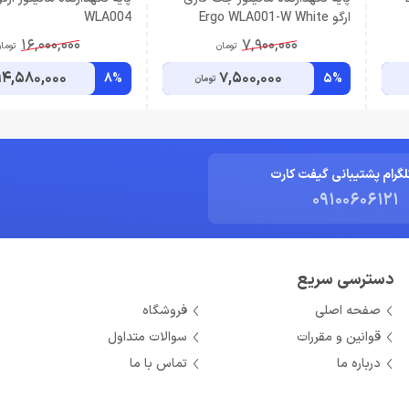
ارگو Ergo WLA001-W White
WLA004
16,000,000
7,900,000
تومان
توما
14,580,000
7,500,000
8%
5%
تومان
لگرام پشتیبانی گیفت کارت
09100606121
دسترسی سریع
صفحه اصلی
فروشگاه
قوانین و مقررات
سوالات متداول
درباره ما
تماس با ما