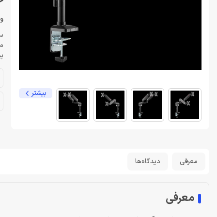
خر
وی
س
مک
پش
بیشتر
معرفی
دیدگاه‌ها
معرفی