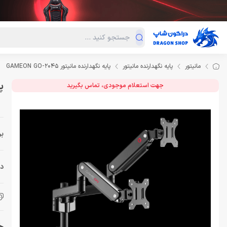
دسته‌بندی محصولات
فروش ویژه
دراگون لند
درا
مانیتور
پایه نگهدارنده مانیتور
پایه نگهدارنده مانیتور GAMEON GO-2045
پا
جهت استعلام موجودی، تماس بگیرید
بر
دس