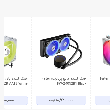
خنک کننده بادی پردازنده Fater
خنک کننده مایع پردازنده Fater
خنک ک
ROZR AA13 Withe
FW-240N2B1 Black
,000,000
10,720,000
ن
تومان