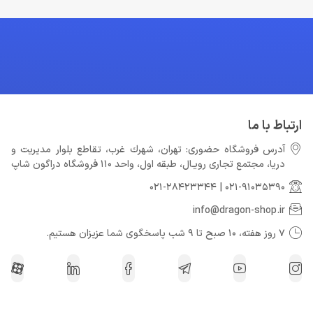
ارتباط با ما
آدرس فروشگاه حضوری: تهران، شهرك غرب، تقاطع بلوار مدیریت و
دريا، مجتمع تجارى رويـال، طبقه اول، واحد 110 فروشگاه دراگون شاپ
021-28423344
|
021-91035390
info@dragon-shop.ir
7 روز هفته، 10 صبح تا 9 شب پاسخگوی شما عزیزان هستیم.