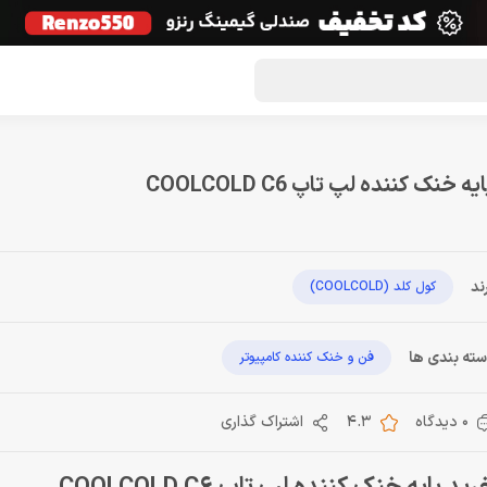
گون لوت
تماس با ما
درباره ما
مجله دراگون شاپ
یه خنک کننده لپ تاپ COOLCOLD C6
ند
کول کلد (COOLCOLD)
ته بندی ها
فن و خنک کننده کامپیوتر
0 دیدگاه
4.3
اشتراک گذاری