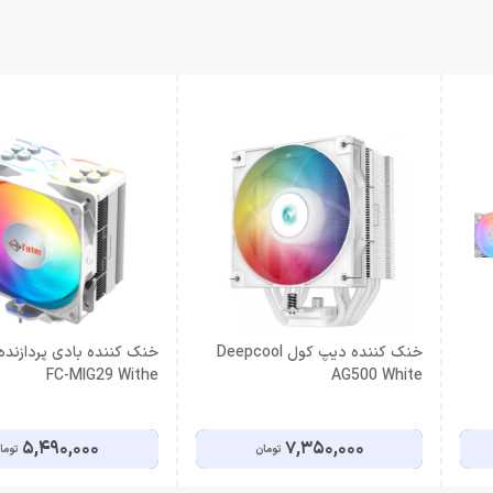
خنک کننده دیپ کول Deepcool
FC-MIG29 Withe
AG500 White
5,490,000
7,350,000
تومان
توما