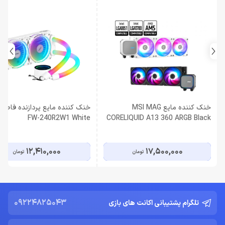
خنک کننده مایع MSI MAG
خن
FW-240R2W1 White
CORELIQUID A13 360 ARGB Black
12,410,000
17,500,000
تومان
تومان
09224825043
تلگرام پشتیبانی اکانت های بازی