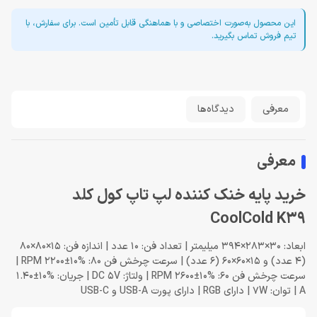
این محصول به‌صورت اختصاصی و با هماهنگی قابل تأمین است. برای سفارش، با
تیم فروش تماس بگیرید.
معرفی
دیدگاه‌ها
معرفی
خرید پایه خنک کننده لپ تاپ کول کلد
CoolCold K39
ابعاد: 30×283×394 میلیمتر | تعداد فن: 10 عدد | اندازه فن: 15×80×80
(4 عدد) و 15×60×60 (6 عدد) | سرعت چرخش فن 80: %10±2200 RPM |
سرعت چرخش فن 60: %10±2600 RPM | ولتاژ: DC 5V | جریان: %10±1.40
A | توان: 7W | دارای RGB | دارای پورت USB-A و USB-C