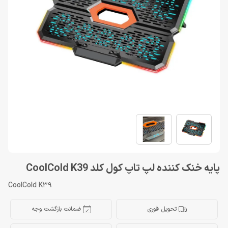
پایه خنک کننده لپ تاپ کول کلد CoolCold K39
CoolCold K39
تحویل فوری
ضمانت بازگشت وجه