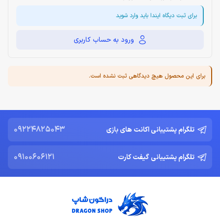
برای ثبت دیگاه ایندا باید وارد شوید
ورود به حساب کاربری
برای این محصول هیچ دیدگاهی ثبت نشده است.
09224825043
تلگرام پشتیبانی اکانت های بازی
09100606121
تلگرام پشتیبانی گیفت کارت