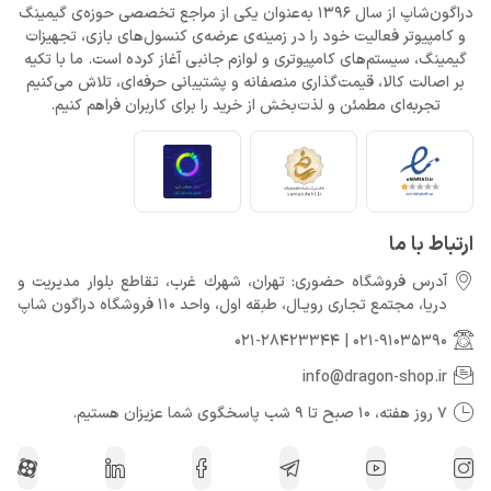
دراگون‌شاپ از سال 1396 به‌عنوان یکی از مراجع تخصصی حوزه‌ی گیمینگ
و کامپیوتر فعالیت خود را در زمینه‌ی عرضه‌ی کنسول‌های بازی، تجهیزات
گیمینگ، سیستم‌های کامپیوتری و لوازم جانبی آغاز کرده است. ما با تکیه
بر اصالت کالا، قیمت‌گذاری منصفانه و پشتیبانی حرفه‌ای، تلاش می‌کنیم
تجربه‌ای مطمئن و لذت‌بخش از خرید را برای کاربران فراهم کنیم.
ارتباط با ما
آدرس فروشگاه حضوری: تهران، شهرك غرب، تقاطع بلوار مدیریت و
دريا، مجتمع تجارى رويـال، طبقه اول، واحد 110 فروشگاه دراگون شاپ
021-28423344
|
021-91035390
info@dragon-shop.ir
7 روز هفته، 10 صبح تا 9 شب پاسخگوی شما عزیزان هستیم.