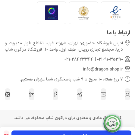
ارتباط با ما
آدرس فروشگاه حضوری: تهران، شهرك غرب، تقاطع بلوار مدیریت و
دريا، مجتمع تجارى رويـال، طبقه اول، واحد 110 فروشگاه دراگون شاپ
021-28423344
|
021-91035390
info@dragon-shop.ir
7 روز هفته، 10 صبح تا 9 شب پاسخگوی شما عزیزان هستیم.
کلیه حقوق مادی و معنوی برای دراگون شاپ محفوظ می باشد.