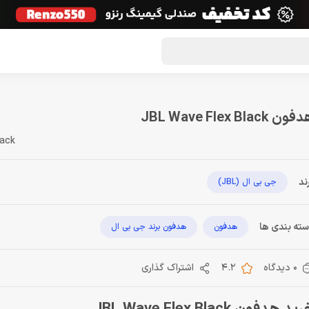
گون لوت
تماس با ما
درباره ما
مجله دراگون شاپ
ون JBL Wave Flex Black
lack
ند
جی بی ال (JBL)
ته بندی ها
هدفون
هدفون برند جی بی ال
0 دیدگاه
4.2
اشتراک گذاری