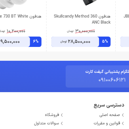
هدفون Skullcandy Method 360
هدفون JBL Tune 730 BT White
ANC Black
10,200,000
30,000,000
تومان
توما
9,500,000
28,500,000
6%
5%
تومان
لگرام پشتیبانی گیفت کارت
09100606121
دسترسی سریع
صفحه اصلی
فروشگاه
قوانین و مقررات
سوالات متداول