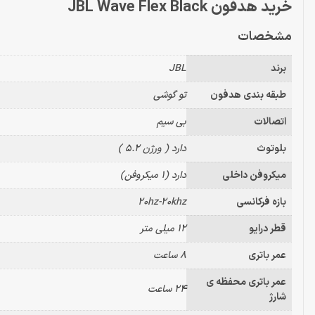
خرید هدفون JBL Wave Flex Black
مشخصات
برند
JBL
طبقه بندی هدفون
تو گوشی
اتصالات
بی سیم
بلوتوث
دارد ( ورژن 5.2 )
میکروفن داخلی
دارد (1 میکروفن)
بازه فرکانسی
20hz-20khz
قطر درایو
12 میلی متر
عمر باتری
8 ساعت
عمر باتری محفظه ی
24 ساعت
شارژ