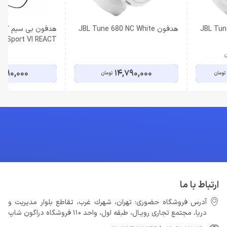
هدفون JBL Tune 680 NC White
هدفون بی سیم گلوب
ee Sport VI REACT
ن
,990,000
14,790,000
تومان
تومان
ارتباط با ما
آدرس فروشگاه حضوری: تهران، شهرك غرب، تقاطع بلوار مدیریت و
دريا، مجتمع تجارى رويـال، طبقه اول، واحد 110 فروشگاه دراگون شاپ