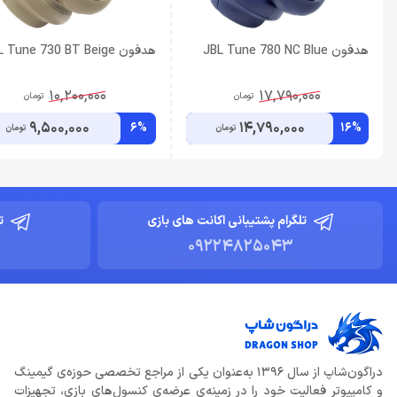
هدفون JBL Tune 780 NC Blue
هدفون JBL Tune 730 BT Beige
10,200,000
17,790,000
تومان
تومان
9,500,000
14,790,000
6%
16%
تومان
تومان
تلگرام پشتیبانی اکانت های بازی
ت
09224825043
دراگون‌شاپ از سال 1396 به‌عنوان یکی از مراجع تخصصی حوزه‌ی گیمینگ
و کامپیوتر فعالیت خود را در زمینه‌ی عرضه‌ی کنسول‌های بازی، تجهیزات