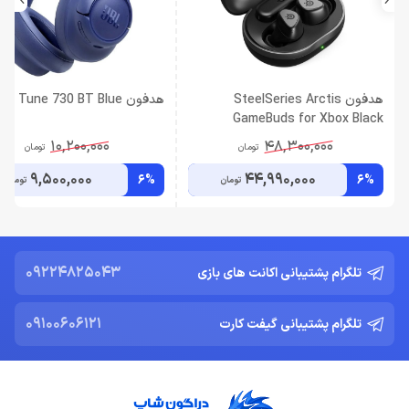
هدفون SteelSeries Arctis
هدفون JBL Tune 730 BT Blue
GameBuds for Xbox Black
10,200,000
48,300,000
تومان
تومان
9,500,000
44,990,000
6%
6%
تومان
تومان
09224825043
تلگرام پشتیبانی اکانت های بازی
09100606121
تلگرام پشتیبانی گیفت کارت