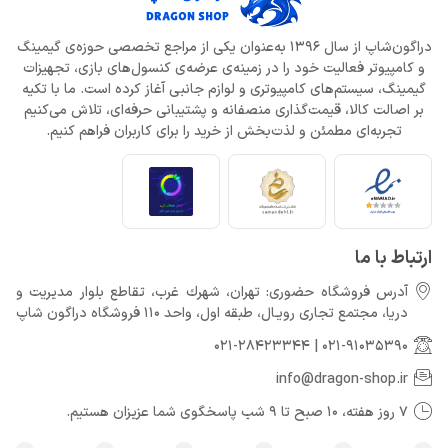
دراگون‌شاپ از سال 1396 به‌عنوان یکی از مراجع تخصصی حوزه‌ی گیمینگ
و کامپیوتر فعالیت خود را در زمینه‌ی عرضه‌ی کنسول‌های بازی، تجهیزات
گیمینگ، سیستم‌های کامپیوتری و لوازم جانبی آغاز کرده است. ما با تکیه
بر اصالت کالا، قیمت‌گذاری منصفانه و پشتیبانی حرفه‌ای، تلاش می‌کنیم
تجربه‌ای مطمئن و لذت‌بخش از خرید را برای کاربران فراهم کنیم.
ارتباط با ما
آدرس فروشگاه حضوری: تهران، شهرك غرب، تقاطع بلوار مدیریت و
دريا، مجتمع تجارى رويـال، طبقه اول، واحد 110 فروشگاه دراگون شاپ
021-28423344
|
021-91035390
info@dragon-shop.ir
7 روز هفته، 10 صبح تا 9 شب پاسخگوی شما عزیزان هستیم.