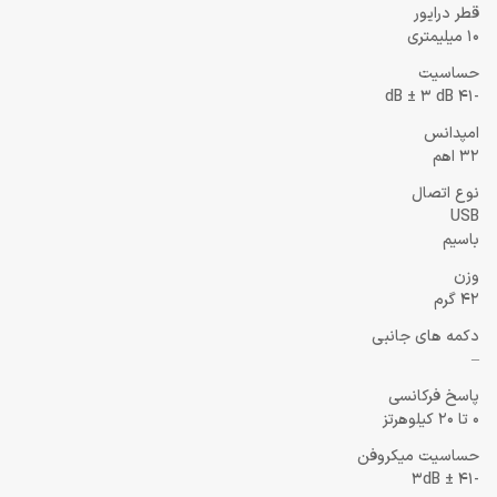
قطر درایور
10 میلیمتری
حساسیت
-41 dB ± 3 dB
امپدانس
32 اهم
نوع اتصال
USB
باسیم
وزن
42 گرم
دکمه های جانبی
–
پاسخ فرکانسی
0 تا 20 کیلوهرتز
حساسیت میکروفن
-41 ± 3dB