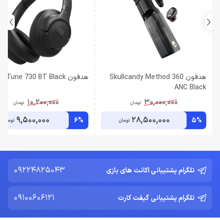
هدفون Skullcandy Method 360
هدفون JBL Tune 730 BT Black
ANC Black
10,200,000
30,000,000
تومان
تومان
9,500,000
28,500,000
6%
5%
تومان
تومان
09224825043
تلگرام پشتیبانی اکانت های بازی
09100606121
تلگرام پشتیبانی گیفت کارت