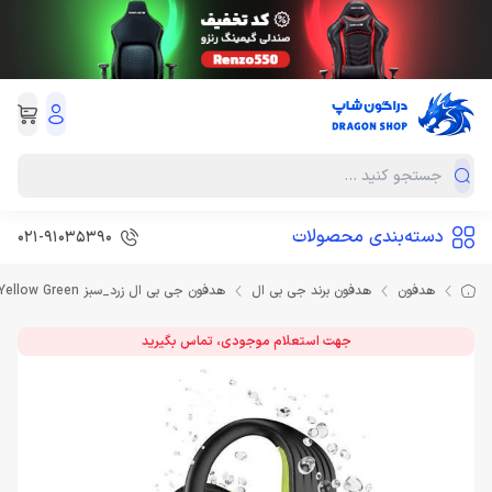
دسته‌بندی محصولات
021-91035390
هدفون
هدفون برند جی بی ال
هدفون جی بی ال زرد_سبز HEADPHONE JBL ENDURDIVEBNL Yellow Green
جهت استعلام موجودی، تماس بگیرید