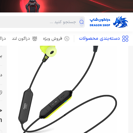
هدفون
هدفون برند جی بی ال
هدفون جی بی ال زرد_سبز HEADPHONE JBL ENDURANCE RUN Yellow Green
جهت استعلام موجودی، تماس بگیرید
n
دسته‌بندی محصولات
فروش ویژه
دراگون لند
درا
بر
دس
n