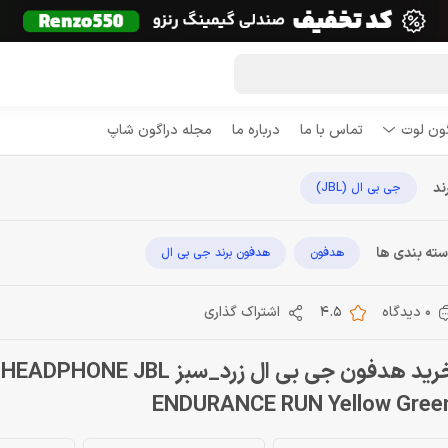
هدفون جی بی ال زرد_سبز L ENDURANCE RUN
Yellow Gree
ENDURANCE RUN Yellow Green
گون لوت
تماس با ما
درباره ما
مجله دراگون شاپ
ند
جی بی ال (JBL)
ته بندی ها
هدفون
هدفون برند جی بی ال
0 دیدگاه
4.5
اشتراک گذاری
خرید هدفون جی بی ال زرد_سبز HEADPHONE JBL
ENDURANCE RUN Yellow Gree