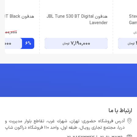
Steel
هدفون JBL Tune 530 BT Digital
هدفون JBL Tune 730 BT Black
Lavender
Gam
0,200,000
ان
0,000
7,190,000
6%
تومان
تومان
ارتباط با ما
آدرس فروشگاه حضوری: تهران، شهرك غرب، تقاطع بلوار مدیریت و
دريا، مجتمع تجارى رويـال، طبقه اول، واحد ۱۱۰ فروشگاه دراگون شاپ