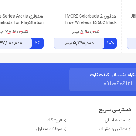
هدفون 1MORE Colorbuds 2
هندزفری Series Arctis
eBuds for PlayStation
True Wireless ES602 Black
White
48,300,000
5,900,000
تومان
توم
47,200,000
5,290,000
2%
10%
تومان
لگرام پشتیبانی گیفت کارت
09100606121
دسترسی سریع
صفحه اصلی
فروشگاه
قوانین و مقررات
سوالات متداول