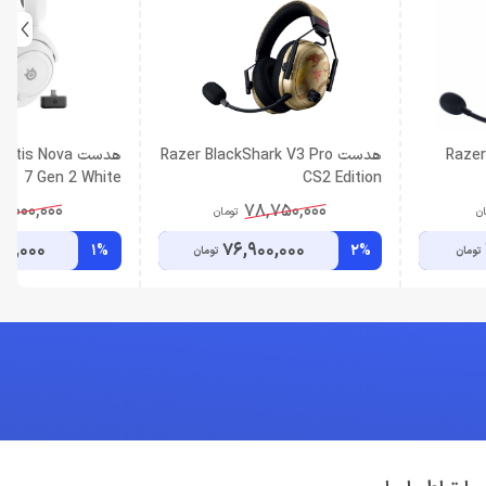
هدست ریزر پلی استیشن Razer
هدست Razer BlackShark V3 Pro
هدست tis Nova
7 Gen 2 White
CS2 Edition
6,000,000
78,750,000
ان
تومان
00,000
76,900,000
1%
2%
تومان
تومان