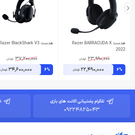
هدست Razer BARRACUDA X
هدست Razer BlackShark V3
2022
37,200,000
23,990,000
تومان
تومان
34,600,000
22,490,000
6%
6%
تومان
تومان
تلگرام پشتیبانی اکانت های بازی
ت
09224825043