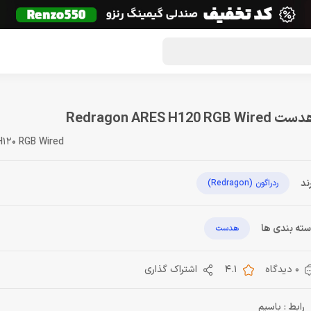
گون لوت
تماس با ما
درباره ما
مجله دراگون شاپ
 Redragon ARES H120 RGB Wired
120 RGB Wired
ند
ردراگون (Redragon)
ته بندی ها
هدست
0 دیدگاه
4.1
اشتراک گذاری
رابط : باسیم