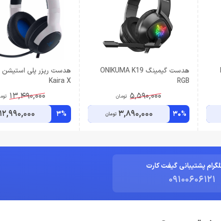
هدست گیمینگ ONIKUMA K19
Kaira X
RGB
13,490,000
5,590,000
تومان
توم
12,990,000
3,890,000
3%
30%
تومان
لگرام پشتیبانی گیفت کارت
09100606121