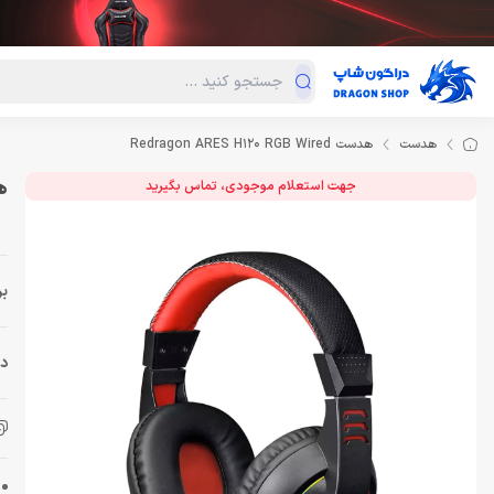
دسته‌بندی محصولات
فروش ویژه
دراگون لند
درا
هدست
هدست Redragon ARES H120 RGB Wired
هدست
جهت استعلام موجودی، تماس بگیرید
بر
دس