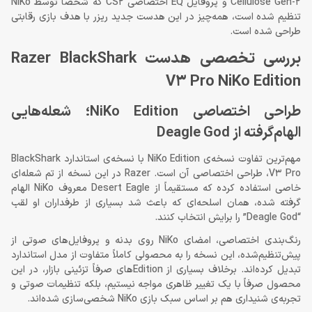
Cellulose Gen-2 و پروفایل EQ اختصاصی CS2 که شخصاً توسط NiKo
تنظیم شده است، همه‌چیز در این هدست جدید ریزر با هدف بازی رقابتی
طراحی شده است.
بررسی تخصصی هدست Razer BlackShark
V3 Pro NiKo Edition
طراحی اختصاصی NiKo Edition؛ شعله‌هایی
الهام‌گرفته از Deagle God
مهم‌ترین تفاوت نسخه‌ی NiKo Edition با نسخه‌ی استاندارد BlackShark
V3 Pro، طراحی اختصاصی آن است. Razer در این نسخه از تم شعله‌ای
خاصی استفاده کرده که مستقیماً از Desert Eagle معروف NiKo الهام
گرفته شده، همان اسلحه‌ای که باعث شد بسیاری از طرفداران او لقب
“Deagle God” را برایش انتخاب کنند.
رنگ‌بندی اختصاصی، امضای NiKo روی بدنه و پروفایل‌های صوتی از
پیش‌تنظیم‌شده، این نسخه را به محصولی کاملاً متفاوت از مدل استاندارد
تبدیل کرده‌اند. برخلاف بسیاری از Editionهای صرفاً تزئینی بازار، در این
محصول صرفاً با یک تغییر ظاهری مواجه نیستیم، بلکه تنظیمات صوتی و
تجربه‌ی شنیداری هم بر اساس سبک بازی NiKo شخصی‌سازی شده‌اند.