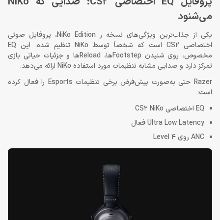
پروفایل EQ اختصاصی CS2؛ صدایی که NiKo
می‌شنود
یکی از جذاب‌ترین ویژگی‌های نسخه‌ ر NiKo Edition، پروفایل صوتی
اختصاصی CS2 است که شخصاً توسط NiKo تنظیم شده. این EQ
مخصوص، روی شنیدن Footstepها، Reloadها و جزئیات حیاتی بازی
تمرکز دارد و صدایی مشابه تنظیمات مورد استفاده NiKo ارائه می‌دهد.
Razer حتی به‌صورت پیش‌فرض برخی تنظیمات Esports را فعال کرده
است:
EQ اختصاصی CS2 NiKo
Ultra Low Latency فعال
ANC روی Level 4