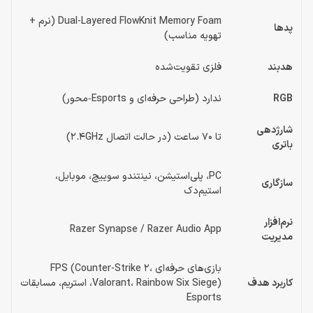
Dual-Layered FlowKnit Memory Foam (نرم +
پدها
تهویه مناسب)
هدبند
فلزی تقویت‌شده
RGB
ندارد (طراحی حرفه‌ای و Esports‑محور)
شارژدهی
تا 70 ساعت (در حالت اتصال 2.4GHz)
باتری
PC، پلی‌استیشن، نینتندو سوییچ، موبایل،
سازگاری
استیم‌دک
نرم‌افزار
Razer Synapse / Razer Audio App
مدیریت
بازی‌های حرفه‌ای FPS (Counter-Strike 2،
کاربرد هدف
Valorant، Rainbow Six Siege)، استریم، مسابقات
Esports