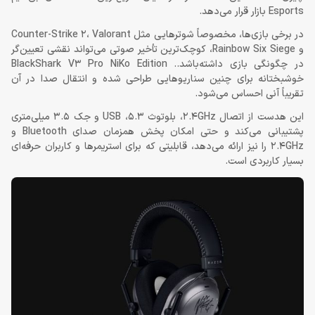
Esports بازار قرار می‌دهد.
در برخی بازی‌ها، مخصوصاً شوترهایی مثل Counter-Strike 2، Valorant
و Rainbow Six Siege، کوچک‌ترین تأخیر صوتی می‌تواند نقشی تعیین‌گر
در چگونگی بازی داشته‌باشد.. BlackShark V3 Pro NiKo Edition
خوشبختانه برای چنین سناریوهایی طراحی شده و انتقال صدا در آن
تقریباً آنی احساس می‌شود.
این هدست از اتصال 2.4GHz، بلوتوث 5.3، USB و جک 3.5 میلی‌متری
پشتیبانی می‌کند و حتی امکان پخش همزمان صدای Bluetooth و
2.4GHz را نیز ارائه می‌دهد، قابلیتی که برای استریمرها و کاربران حرفه‌ای
بسیار کاربردی است.