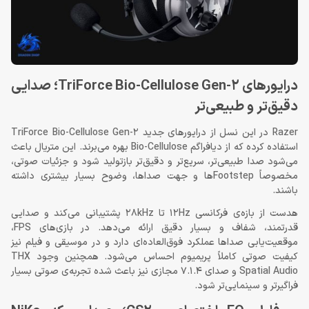
درایورهای TriForce Bio-Cellulose Gen-2؛ صدایی
دقیق‌تر و طبیعی‌تر
Razer در این نسل از درایورهای جدید TriForce Bio-Cellulose Gen-2
استفاده کرده که از دیافراگم Bio-Cellulose بهره می‌برند. این متریال باعث
می‌شود صدا طبیعی‌تر، سریع‌تر و دقیق‌تر بازتولید شود و جزئیات صوتی،
مخصوصاً Footstepها و جهت صداها، وضوح بسیار بیشتری داشته
باشند.
هدست از بازه‌ی فرکانسی 12Hz تا 28kHz پشتیبانی می‌کند و صدایی
قدرتمند، شفاف و بسیار دقیق ارائه می‌دهد. در بازی‌های FPS،
موقعیت‌یابی صداها عملکرد فوق‌العاده‌ای دارد و در موسیقی و فیلم نیز
کیفیت صوتی کاملاً پریمیوم احساس می‌شود. همچنین وجود THX
Spatial Audio و صدای 7.1.4 مجازی نیز باعث شده تجربه‌ی صوتی بسیار
فراگیرتر و سینمایی‌تر شود.