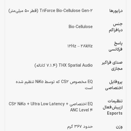
درایورها
TriForce Bio-Cellulose Gen-2 (قطر 50 میلی‌متر)
جنس
Bio-Cellulose
دیافراگم
پاسخ
12Hz – 28kHz
فرکانسی
صدای فراگیر
THX Spatial Audio (7.1.4 کاناله)
مجازی
پروفایل
EQ مخصوص CS2 که توسط NiKo تنظیم شده
اختصاصی
است
تنظیمات
EQ اختصاصی CS2 NiKo + Ultra Low Latency +
ازپیش‌فعال
ANC Level 4
Esports
وزن
حدود 367 گرم