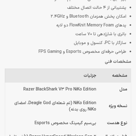
پشتیبانی از 4 حالت اتصال مختلف
امکان پخش همزمان Bluetooth و 2.4GHz
پدهای FlowKnit Memory Foam دو لایه
باتری با شارژدهی تا 70 ساعت
سازگار با PC، کنسول و موبایل
طراحی حرفه‌ای مخصوص Esports و FPS Gaming
مشخصات فنی
مشخصه
جزئیات
مدل
Razer BlackShark V3 Pro NiKo Edition
NiKo Edition (تم شعله‌ای Deagle God، امضای
نسخه ویژه
NiKo روی بدنه)
نوع هدست
بی‌سیم گیمینگ مخصوص Esports