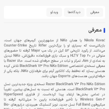
معرفی
دیدگاه‌ها
ویدئو
معرفی
Nikola Kovač یا همان NiKo از مشهورترین گیمرهای جهان است،
بازیکنی‌ست که بسیاری او را بزرگ‌ترین Rifler تاریخ Counter-Strike
می‌دانند. از رکورد تاریخی 52 کیل در یک مپ Major گرفته تا حضورهای
متوالی در HLTV Top 20 و سبک بازی فوق‌العاده دقیق‌اش، NiKo تبدیل
به نمادی از Aim، تمرکز و ثبات در سطح حرفه‌ای شده است. حالا Razer با
معرفی نسخه‌ی اختصاصی BlackShark V3 Pro NiKo Edition تلاش کرده
هدستی بسازد که نه‌فقط یک کالکتور آیتم برای طرفداران NiKo، بلکه یکی از
حرفه‌ای‌ترین هدست‌های Esports جهان باشد.
Razer BlackShark V3 Pro NiKo Edition نسخه‌ی ویژه جدیدترین نسل
BlackShark V3 Pro است، هدستی که نسبت به نسل‌های پیشین، تقریباً
در تمامی بخش‌ها ارتقاء پیدا کرده‌است. از فناوری HyperSpeed
Wireless Gen-2 با تأخیر فوق‌العاده پایین 10 میلی‌ثانیه گرفته تا
میکروفون Full Band نسل جدید، نویز کنسلینگ هیبریدی، درایورهای Bio-