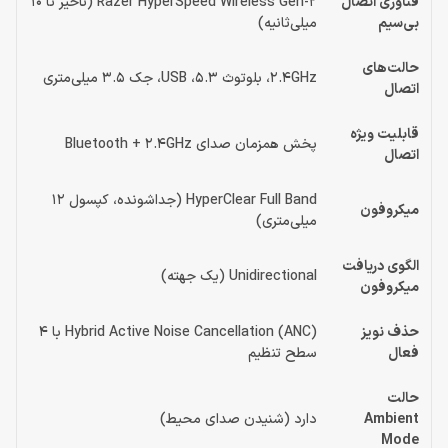
فناوری اتصال
Razer HyperSpeed Wireless Gen-2 (تأخیر تا 10
بی‌سیم
میلی‌ثانیه)
حالت‌های
2.4GHz، بلوتوث 5.3، USB، جک 3.5 میلی‌متری
اتصال
قابلیت ویژه
پخش همزمان صدای Bluetooth + 2.4GHz
اتصال
HyperClear Full Band (جداشونده، کپسول 12
میکروفون
میلی‌متری)
الگوی دریافت
Unidirectional (یک جهته)
میکروفون
حذف نویز
Hybrid Active Noise Cancellation (ANC) با 4
فعال
سطح تنظیم
حالت
Ambient
دارد (شنیدن صدای محیط)
Mode