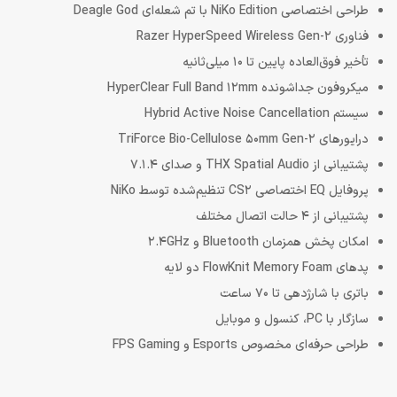
طراحی اختصاصی NiKo Edition با تم شعله‌ای Deagle God
فناوری Razer HyperSpeed Wireless Gen-2
تأخیر فوق‌العاده پایین تا 10 میلی‌ثانیه
میکروفون جداشونده HyperClear Full Band 12mm
سیستم Hybrid Active Noise Cancellation
درایورهای TriForce Bio-Cellulose 50mm Gen-2
پشتیبانی از THX Spatial Audio و صدای 7.1.4
پروفایل EQ اختصاصی CS2 تنظیم‌شده توسط NiKo
پشتیبانی از 4 حالت اتصال مختلف
امکان پخش همزمان Bluetooth و 2.4GHz
پدهای FlowKnit Memory Foam دو لایه
باتری با شارژدهی تا 70 ساعت
سازگار با PC، کنسول و موبایل
طراحی حرفه‌ای مخصوص Esports و FPS Gaming