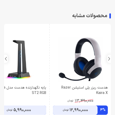
محصولات مشابه
هدست ریزر پلی استیشن Razer
پایه نگهدارن
ST2 RGB
Kaira X
13,490,000
تومان
5,990,000
12,990,000
3%
تومان
تومان