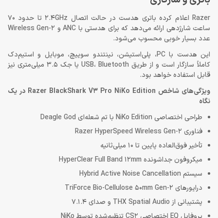
Razer اعلام کرده باتری هدست در حالت اتصال 2.4GHz تا حدود 70
ساعت شارژدهی ارائه می‌دهد که برای هدستی با ANC و Wireless Gen-2
عدد بسیار خوبی محسوب می‌شود.
این هدست با PC، پلی‌استیشن، نینتندو سوییچ، موبایل و استیم‌دک
کاملاً سازگار است و از طریق USB، Bluetooth یا جک 3.5 میلی‌متری نیز
قابل استفاده خواهد بود.
ویژگی‌های شاخص Razer BlackShark V3 Pro NiKo Edition در یک
نگاه
طراحی اختصاصی NiKo Edition با تم شعله‌ای Deagle God
فناوری Razer HyperSpeed Wireless Gen-2
تأخیر فوق‌العاده پایین تا 10 میلی‌ثانیه
میکروفون جداشونده HyperClear Full Band 12mm
سیستم Hybrid Active Noise Cancellation
درایورهای TriForce Bio-Cellulose 50mm Gen-2
پشتیبانی از THX Spatial Audio و صدای 7.1.4
پروفایل EQ اختصاصی CS2 تنظیم‌شده توسط NiKo