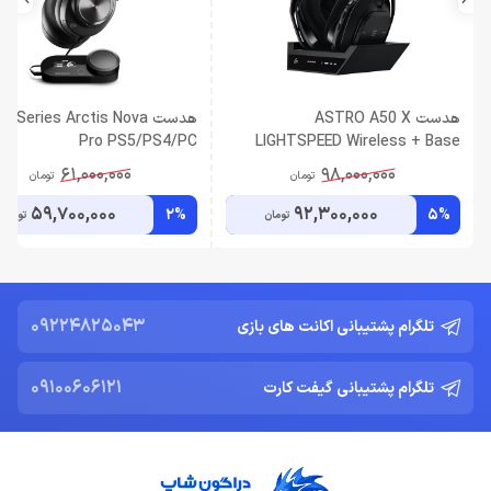
هدست ASTRO A50 X
هدست elSeries Arctis Nova
Pro PS5/PS4/PC
LIGHTSPEED Wireless + Base
Station
61,000,000
98,000,000
تومان
تومان
59,700,000
92,300,000
2%
5%
تومان
تومان
09224825043
تلگرام پشتیبانی اکانت های بازی
09100606121
تلگرام پشتیبانی گیفت کارت