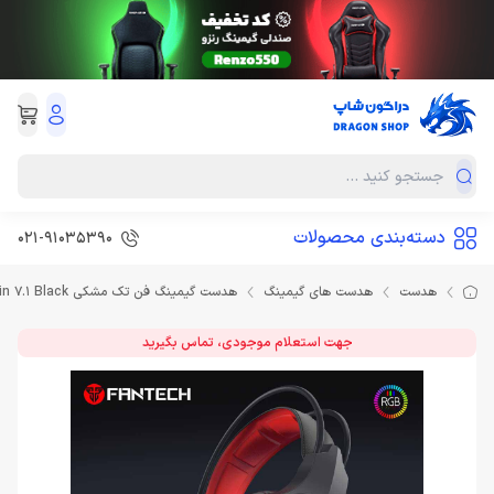
دسته‌بندی محصولات
021-91035390
هدست
هدست های گیمینگ
هدست گیمینگ فن تک مشکی Headset Gaming Fantech HG16 Captain 7.1 Black
جهت استعلام موجودی، تماس بگیرید