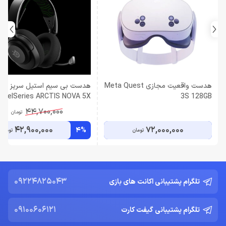
هدست واقعیت مجازی Meta Quest
هدست بی سیم استیل سریز
teelSeries ARCTIS NOVA 5X
3S 128GB
WIRELESS
44,700,000
تومان
42,900,000
72,000,000
4%
تومان
تومان
09224825043
تلگرام پشتیبانی اکانت های بازی
09100606121
تلگرام پشتیبانی گیفت کارت