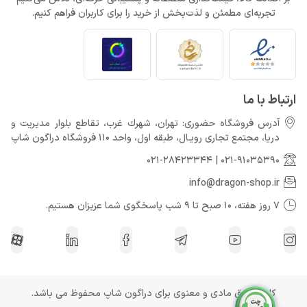
تجربه‌ای مطمئن و لذت‌بخش از خرید را برای کاربران فراهم کنیم.
ارتباط با ما
آدرس فروشگاه حضوری: تهران، شهرك غرب، تقاطع بلوار مدیریت و
دريا، مجتمع تجارى رويـال، طبقه اول، واحد 110 فروشگاه دراگون شاپ
021-28423344
|
021-91035390
info@dragon-shop.ir
7 روز هفته، 10 صبح تا 9 شب پاسخگوی شما عزیزان هستیم.
کلیه حقوق مادی و معنوی برای دراگون شاپ محفوظ می باشد.