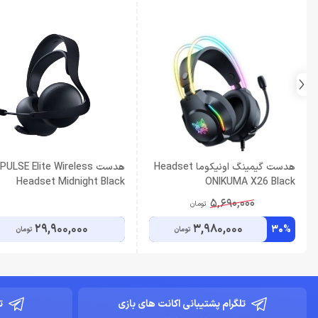
هدست گیمینگ اونیکوما Headset
هدست PULSE Elite Wireless
Headset Midnight Black
ONIKUMA X26 Black
5,690,000
تومان
29,900,000
3,980,000
30%
تومان
تومان
تلگرام پشتیبانی اکانت های بازی
ت