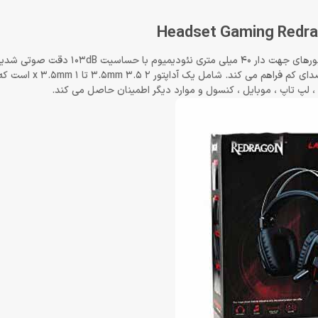
صدای شفاف و صدای عالی را در بازی برای شما به ارمغان می آورد. درایورهای جهت دار 40 میلی 
دهند. این هدست راحتی را برای بازی طولانی از طریق وزن کم و سر
، لپ تاپ ، موبایل ، کنسول و موارد دیگر اطمینان حاصل می کند.