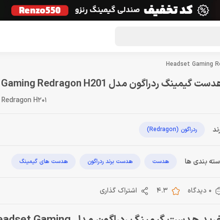
گون لوت
تماس با ما
درباره ما
مجله دراگون شاپ
ست گیمینگ ردراگون مدل Headset Gaming Redragon H201
 Redragon H201
ند
ردراگون (Redragon)
ته بندی ها
هدست
هدست برند ردراگون
هدست های گیمینگ
0 دیدگاه
4.3
اشتراک گذاری