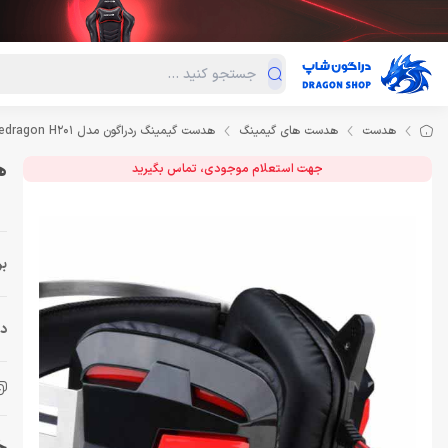
دسته‌بندی محصولات
فروش ویژه
دراگون لند
درا
هدست
هدست های گیمینگ
هدست گیمینگ ردراگون مدل Headset Gaming Redragon H201
هد
جهت استعلام موجودی، تماس بگیرید
بر
دس