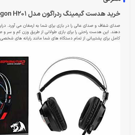
خرید هدست گیمینگ ردراگون مدل Headset Gaming Redragon H201
کامل برای پشتیبانی از تمام دستگاه های شما مانند رایانه های شخصی 