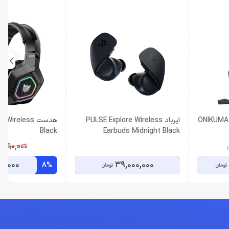
ONIKUMA K10 7.
ایرباد PULSE Explore Wireless
هدست ireless
Black
Earbuds Midnight Black
,990,000
ن
0,000
39,000,000
8%
تومان
تومان