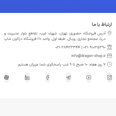
ارتباط با ما
آدرس فروشگاه حضوری: تهران، شهرك غرب، تقاطع بلوار مدیریت و
دريا، مجتمع تجارى رويـال، طبقه اول، واحد 110 فروشگاه دراگون شاپ
021-28423344
|
021-91035390
info@dragon-shop.ir
7 روز هفته، 10 صبح تا 9 شب پاسخگوی شما عزیزان هستیم.