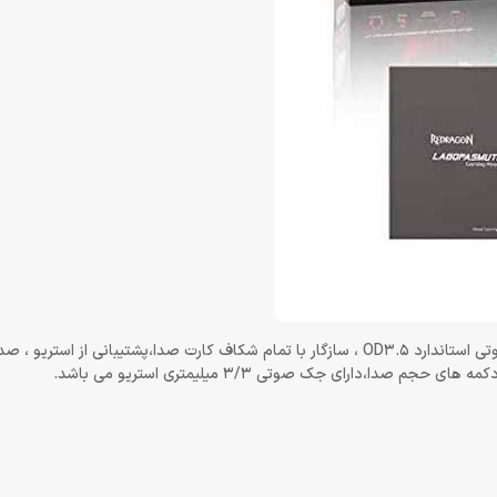
امکانات هدست گیمینگ ردراگون مدل Redragon H201 : دارای جک صوتی استاندارد OD3.5 ، سازگار با تمام شکاف کارت صدا،پشتیبانی از اس
،دارای جک صوتی 3/3 میلیمتری استریو می باشد.