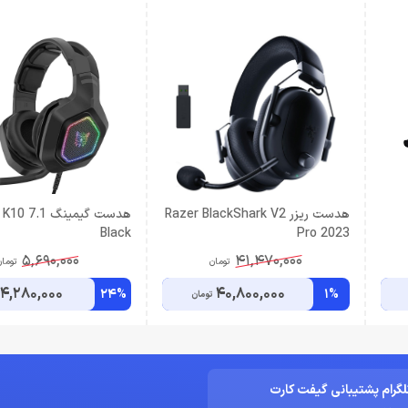
هدست ریزر Razer BlackShark V2
هدست گیمینگ 1
Black
Pro 2023
5,690,000
41,470,000
تومان
توما
4,280,000
40,800,000
24%
1%
تومان
لگرام پشتیبانی گیفت کارت