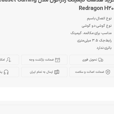
خرید هدست گیمینگ ردراگون مدل et Gaming
Redragon H20
نوع اتصال:باسیم
نوع گوشی:دو گوشی
مناسب برای:مکالمه، گیمینگ
رابط:جک 3.5 میلی‌متری
باتری:ندارد
تحویل فوری
ضمانت بازگشت وجه
امکا
ضمانت اصالت و سلامت
ارسال به تمام ایران
پش