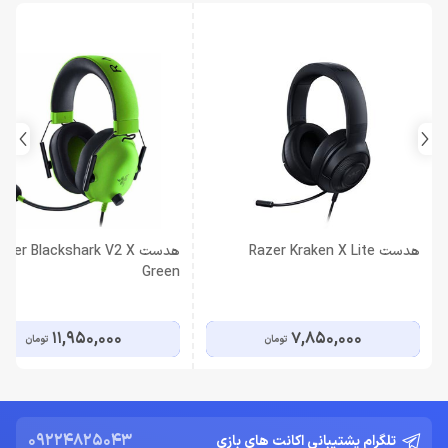
هدست Razer Kraken X Lite
هدست azer Blackshark V2 X
Green
11,950,000
7,850,000
تومان
تومان
09224825043
تلگرام پشتیبانی اکانت های بازی