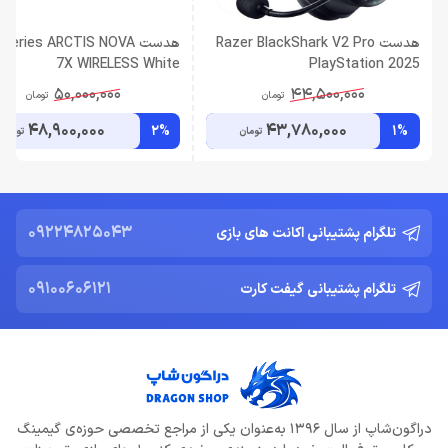
هدست Razer BlackShark V2 Pro
هدست Series ARCTIS NOVA
7X WIRELESS White
PlayStation 2025
50,000,000
44,500,000
تومان
تومان
48,900,000
43,780,000
2%
1%
تومان
تومان
09224825043
تلگرام پشتیبانی اکانت های بازی
09100606121
تلگرام پشتیبانی گیفت کارت
دراگون‌شاپ از سال 1396 به‌عنوان یکی از مراجع تخصصی حوزه‌ی گیمینگ