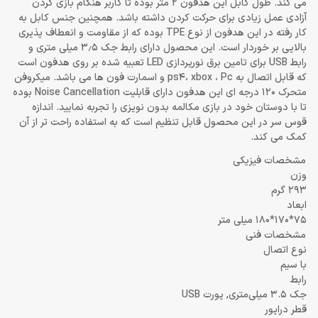
می کند. طول کابل این هدفون 2 متر بوده تا کاربر هنگام بازی ‌کردن
آزادی عمل زیادی برای حرکت ‌کردن داشته باشد. همچنین جنس کابل به
کار رفته در این هدفون از نوع TPE بوده که از مقاومت و انعطاف پذیری
بالایی بر خوردار است. این محصول دارای رابط جک 3٫5 میلی متری و
رابط USB برای تامین برق نورپردازی LED تعبیه شده بر روی هدفون است
که قابل اتصال به ps4، xbox ، Pc و اسمارت فون ها می باشد. میکروفن
متحرک 120 درجه ای این هدفون دارای قابلیت Noise Cancellation بوده
تا با دوستان خود در بازی مکالمه بدون نویزی را تجربه نمایید. اندازه
قوس سر در این محصول قابل تنظیم است که به استفاده راحت تر از آن
کمک می کند.
مشخصات فیزیکی
وزن
293 گرم
ابعاد
75*170*180 میلی متر
مشخصات فنی
نوع اتصال
با سیم
رابط
جک 3.5 میلی‌متری, پورت USB
قطر درایور