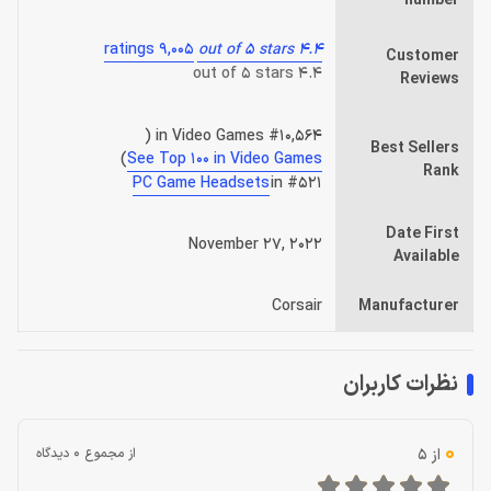
number
9,005 ratings
4.4 out of 5 stars
Customer
4.4 out of 5 stars
Reviews
#10,564 in Video Games (
Best Sellers
)
See Top 100 in Video Games
Rank
PC Game Headsets
#521 in
Date First
November 27, 2022
Available
Corsair
Manufacturer
نظرات کاربران
0
از 5
از مجموع 0 دیدگاه