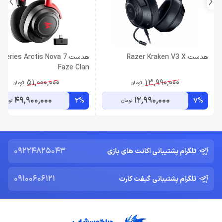
هدست Razer Kraken V3 X
هدست Series Arctis Nova 7
Faze Clan
51,000,000
13,990,000
تومان
تومان
49,900,000
12,990,000
2%
7%
تومان
تومان
09224825043
تلگرام پشتیبانی اکانت های بازی
09100606121
تلگرام پشتیبانی گیفت کارت