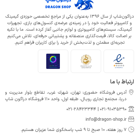
دراگون‌شاپ از سال 1396 به‌عنوان یکی از مراجع تخصصی حوزه‌ی گیمینگ
و کامپیوتر فعالیت خود را در زمینه‌ی عرضه‌ی کنسول‌های بازی، تجهیزات
گیمینگ، سیستم‌های کامپیوتری و لوازم جانبی آغاز کرده است. ما با تکیه
بر اصالت کالا، قیمت‌گذاری منصفانه و پشتیبانی حرفه‌ای، تلاش می‌کنیم
تجربه‌ای مطمئن و لذت‌بخش از خرید را برای کاربران فراهم کنیم.
ارتباط با ما
آدرس فروشگاه حضوری: تهران، شهرك غرب، تقاطع بلوار مدیریت و
دريا، مجتمع تجارى رويـال، طبقه اول، واحد 110 فروشگاه دراگون شاپ
021-28423344
|
021-91035390
info@dragon-shop.ir
7 روز هفته، 10 صبح تا 9 شب پاسخگوی شما عزیزان هستیم.