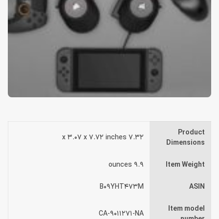
Product
7.32 x 3.07 x 7.72 inches
Dimensions
9.9 ounces
Item Weight
B09YHT473M
ASIN
Item model
CA-9011271-NA