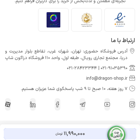
تجربه‌ای مطمئن و لذت‌بخش از خرید را برای کاربران فراهم کنیم.
ارتباط با ما
آدرس فروشگاه حضوری: تهران، شهرك غرب، تقاطع بلوار مدیریت و
دريا، مجتمع تجارى رويـال، طبقه اول، واحد 110 فروشگاه دراگون شاپ
021-28423344
|
021-91035390
info@dragon-shop.ir
7 روز هفته، 10 صبح تا 9 شب پاسخگوی شما عزیزان هستیم.
کلیه حقوق مادی و معنوی برای دراگون شاپ محفوظ می باشد.
11,990,000
تومان