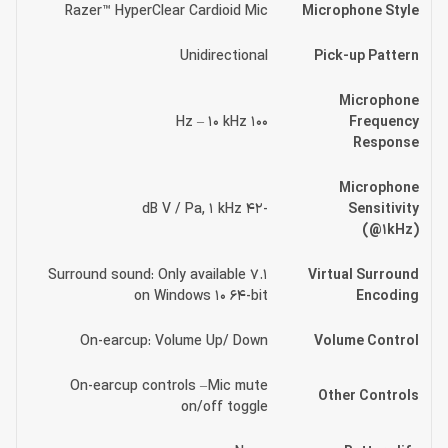
Razer™ HyperClear Cardioid Mic
Microphone Style
Unidirectional
Pick-up Pattern
Microphone
100 Hz – 10 kHz
Frequency
Response
Microphone
-42 dB V / Pa, 1 kHz
Sensitivity
(@1kHz)
7.1 Surround sound: Only available
Virtual Surround
on Windows 10 64-bit
Encoding
On-earcup: Volume Up/ Down
Volume Control
On-earcup controls – Mic mute
Other Controls
on/off toggle