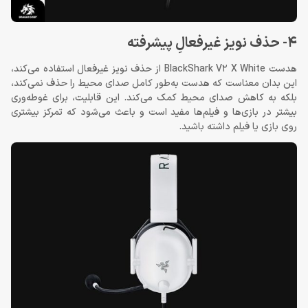
4- حذف نویز غیرفعالِ پیشرفته
هدست BlackShark V2 X White از حذف نویز غیرفعال استفاده می‌کند،
این بدان معناست که هدست به‌طور کامل صدای محیط را حذف نمی‌کند،
بلکه به کاهش صدای محیط کمک می‌کند. این قابلیت، برای غوطه‌وری
بیشتر در بازی‌ها و فیلم‌ها مفید است و باعث می‌شود که تمرکز بیشتری
روی بازی یا فیلم داشته باشید.