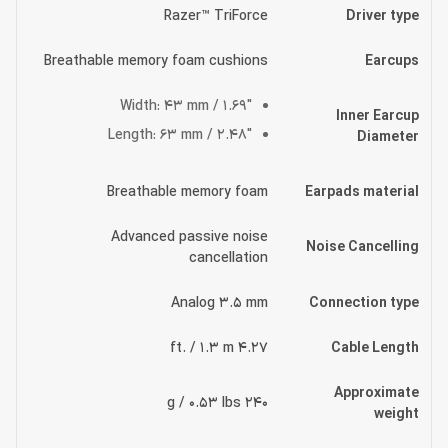
Razer™ TriForce
Driver type
Breathable memory foam cushions
Earcups
Width: 43 mm / 1.69″
Inner Earcup
Length: 63 mm / 2.48″
Diameter
Breathable memory foam
Earpads material
Advanced passive noise
Noise Cancelling
cancellation
Analog 3.5 mm
Connection type
4.27 ft. / 1.3 m
Cable Length
Approximate
240 g / 0.53 lbs
weight