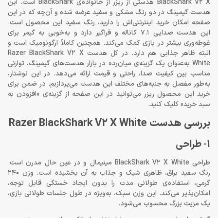
BlackShark V2 X هدستی از ریزر از خانواده‌ی BlackShark است. این
هدست گیمینگ در دو رنگ مشکی و سفید عرضه شده و آن‌چه که در این
صفحه امکان خرید اینترنتی‌اش را دارید، رنگ سفید این محصول است.
این هدست صدایی 7.1 کاناله و فراگیر دارد و به‌خوبی به گیمر برای
غوطه‌وری بیشتر در بازی کمک می‌کند. همچنین کاملاً ارگونومیک است و
البته ظاهر جذابی هم دارد. در کل هدست Razer BlackShark V2 X
White به‌عنوان یک گزینه‌ی میان‌رده در بازار هدست‌های گیمینگ، توازنی
مناسب بین کیفیت صدا، راحتی و قیمت ارائه می‌دهد. در این نوشتار،
به‌طور مفصل به جنبه‌های مختلف این هدست می‌پردازیم. در ضمن برای
خرید این محصول ریزر می‌توانید در این صفحه از گزینه‌ی «افزودن به
سبد خرید» کلیک کنید.
بررسی هدست Razer BlackShark V2 X White
1- طراحی
طراحی BlackShark V2 X White مینیمال و در عین حال مدرن است.
رنگ سفید براق، ظاهری شیک و جذاب به آن بخشیده است. وزن 240
گرمی، استفاده‌ی طولانی مدت را بدون ایجاد خستگی قابل توجه،
امکان‌پذیر می‌کند. این وزن سبک، به‌ویژه در طول جلسات طولانی بازی،
یک مزیت بزرگ محسوب می‌شود.