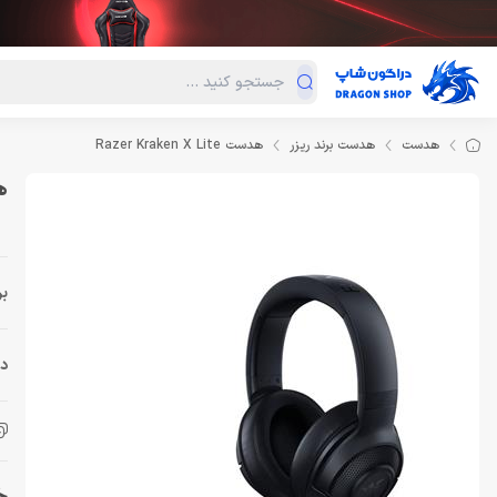
دسته‌بندی محصولات
فروش ویژه
دراگون لند
درا
هدست
هدست برند ریزر
هدست Razer Kraken X Lite
هدس
بر
دس