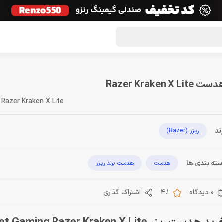
گون لوت
تماس با ما
درباره ما
مجله دراگون شاپ
ت Razer Kraken X Lite
Razer Kraken X Lite
ند
ریزر (Razer)
ته بندی ها
هدست
هدست برند ریزر
0 دیدگاه
4.1
اشتراک گذاری