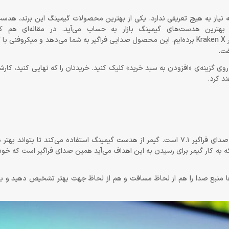
رین هدست‌های گیمینگ بازار به حساب می‌آید. در مقاله‌ای هم که
منتشر کرده‌ایم، نامی از هدست ریزر Kraken X برده‌ایم. این محصول صدایی فراگیر به شما می‌دهد و میکرو
Kraken  می‌توانید در همین صفحه روی گزینه‌ی «افزودن به سبد خرید» کلیک کنید. خریدتان را که نهایی کنید
د کرد.
از درایورهای 40 میلی‌متری برای این محصول استفاده شده و حاصل آن صدای فراگیر 7.1 است. گیمر از هدست گیمینگ استفاده می‌کند 
که به کار گیمر برای رسیدن به این اهداف می‌آید همین صدای فراگیر است که 
ها منبع صدا را هم از لحاظ مسافت و هم از لحاظ جهت بهتر تشخیص دهید و باز