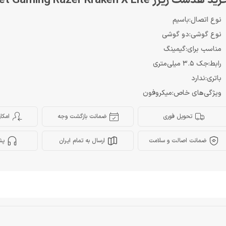
د هدست ریزر Headset Gaming Razer Kraken X Lite
نوع اتصال:باسیم
نوع گوشی:دو گوشی
مناسب برای:گیمینگ
رابط:جک 3.5 میلی‌متری
باتری:ندارد
ویژگی‌های خاص:میکروفون
تحویل فوری
ضمانت بازگشت وجه
امکا
ضمانت اصالت و سلامت
ارسال به تمام ایران
پش