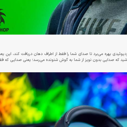
م‌شونده‌ی هدست ریزر Kraken X Lite از الگویِ کاردیوئیدی بهره می‌برد تا صدای شما را فقط از اطراف دهان دریافت کند
اشید که صدایی بدون نویز از شما به گوش شنونده می‌رسد؛ یعنی صدایی که ف