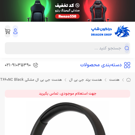
دسته‌بندی محصولات
021-91035390
هدست
هدست برند جی بی ال
هدست جی بی ال مشکی Headset JBL T660NC Black
جهت استعلام موجودی، تماس بگیرید