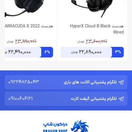
هدست HyperX Cloud III Black
هدست Razer BARRACUDA X 2022
Wired
23,990,000
23,600,000
تومان
تومان
22,490,000
22,890,000
6%
3%
تومان
تومان
09224825043
تلگرام پشتیبانی اکانت های بازی
09100606121
تلگرام پشتیبانی گیفت کارت