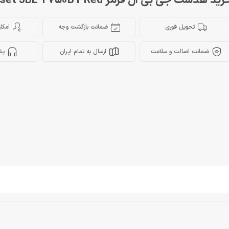
ید هدست جی بی ال قرمز Headset JBL T750BT Red
تحویل فوری
ضمانت بازگشت وجه
امکا
ضمانت اصالت و سلامت
ارسال به تمام ایران
پش