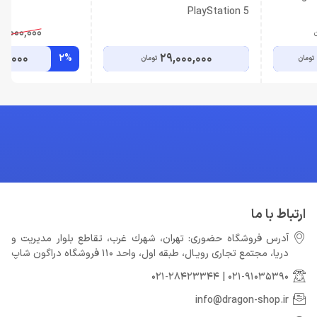
PlayStation 5
02,000,000
ن
00,000
29,000,000
2%
تومان
تومان
ارتباط با ما
آدرس فروشگاه حضوری: تهران، شهرك غرب، تقاطع بلوار مدیریت و
دريا، مجتمع تجارى رويـال، طبقه اول، واحد 110 فروشگاه دراگون شاپ
021-28423344
|
021-91035390
info@dragon-shop.ir