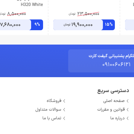
H320 White
8,500,000
23,500,000
تومان
توما
7,680,000
19,900,000
9%
15%
تومان
لگرام پشتیبانی گیفت کارت
09100606121
دسترسی سریع
صفحه اصلی
فروشگاه
قوانین و مقررات
سوالات متداول
درباره ما
تماس با ما