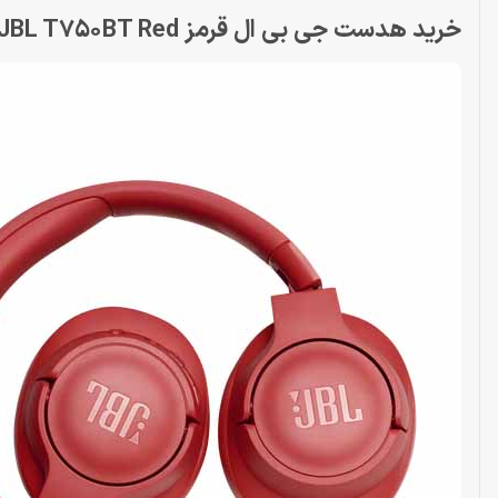
خرید هدست جی بی ال قرمز Headset JBL T750BT Red