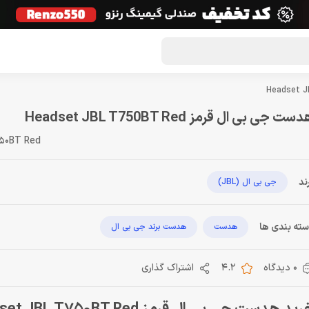
گون لوت
تماس با ما
درباره ما
مجله دراگون شاپ
ست جی بی ال قرمز Headset JBL T750BT Red
50BT Red
ند
جی بی ال (JBL)
ته بندی ها
هدست
هدست برند جی بی ال
0 دیدگاه
4.2
اشتراک گذاری