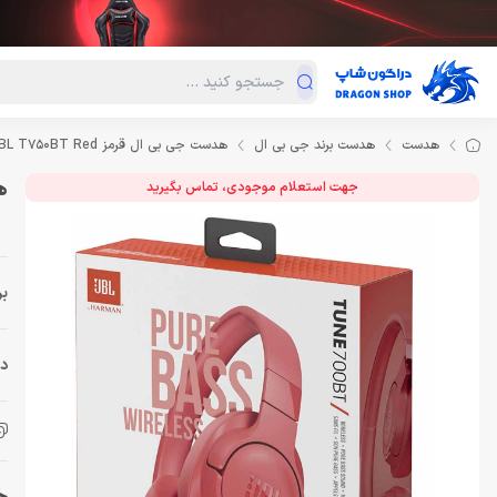
دسته‌بندی محصولات
فروش ویژه
دراگون لند
درا
هدست
هدست برند جی بی ال
هدست جی بی ال قرمز Headset JBL T750BT Red
هد
جهت استعلام موجودی، تماس بگیرید
بر
دس