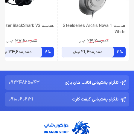
هدست Steelseries Arctis Nova 1
هدست Razer BlackShark V3
White
37,200,000
24,200,000
تومان
تومان
34,600,000
21,400,000
6%
11%
تومان
تومان
09224825043
تلگرام پشتیبانی اکانت های بازی
09100606121
تلگرام پشتیبانی گیفت کارت