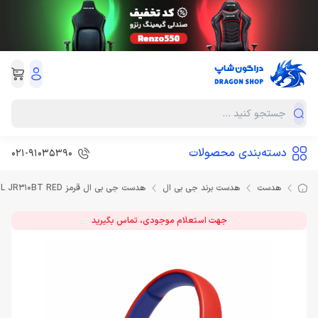
دسته‌بندی محصولات
021-91035390
هدست
هدست برند جی بی ال
هدست جی بی ال قرمز Headset JBL JR310BT RED
جهت استعلام موجودی، تماس بگیرید