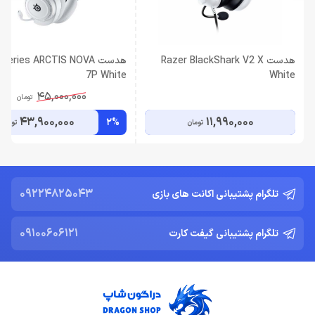
هدست Razer BlackShark V2 X
هدست Series ARCTIS NOVA
7P White
White
45,000,000
تومان
43,900,000
11,990,000
2%
تومان
تومان
09224825043
تلگرام پشتیبانی اکانت های بازی
09100606121
تلگرام پشتیبانی گیفت کارت