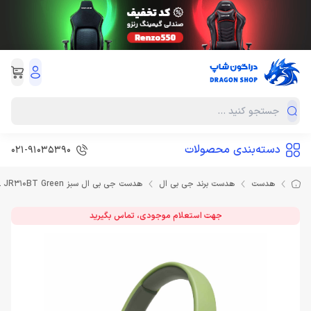
دسته‌بندی محصولات
021-91035390
هدست
هدست برند جی بی ال
هدست جی بی ال سبز Headset JBL JR310BT Green
جهت استعلام موجودی، تماس بگیرید