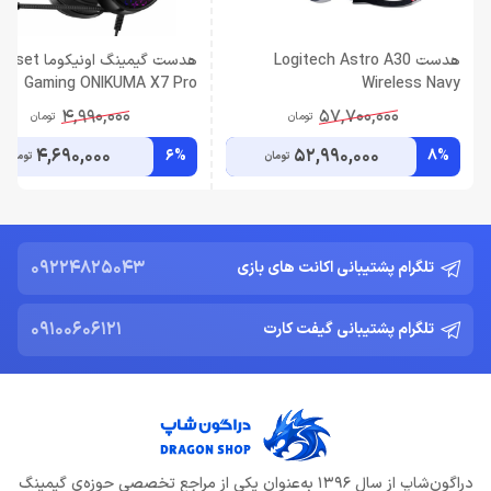
هدست Logitech Astro A30
هدست گیمینگ اونیکوم
Gaming ONIKUMA X7 Pro
Wireless Navy
4,990,000
57,700,000
تومان
تومان
4,690,000
52,990,000
6%
8%
تومان
تومان
09224825043
تلگرام پشتیبانی اکانت های بازی
09100606121
تلگرام پشتیبانی گیفت کارت
دراگون‌شاپ از سال 1396 به‌عنوان یکی از مراجع تخصصی حوزه‌ی گیمینگ