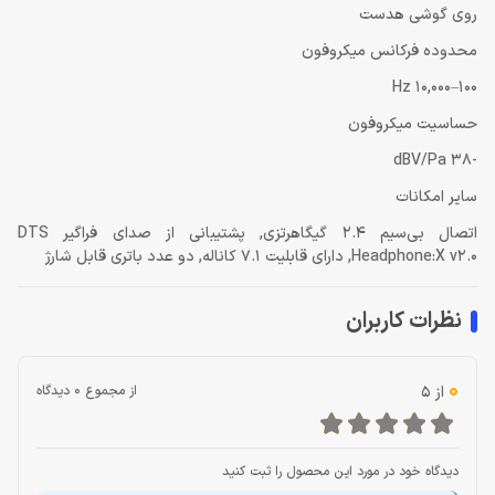
روی گوشی هدست
محدوده فرکانس میکروفون
100–10,000 Hz
حساسیت میکروفون
-38 dBV/Pa
سایر امکانات
اتصال بی‌سیم 2.4 گیگاهرتزی, پشتیبانی از صدای فراگیر DTS
Headphone:X v2.0, دارای قابلیت 7.1 کاناله, دو عدد باتری قابل شارژ
نظرات کاربران
0
از 5
از مجموع 0 دیدگاه
دیدگاه خود در مورد این محصول را ثبت کنید