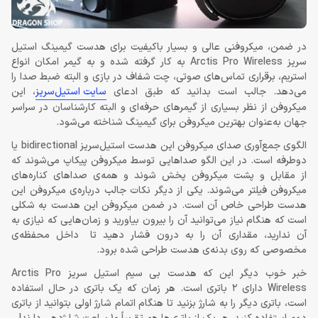
در ضمن، میکروفنی عالی و بسیار باکیفیت برای هدست گیمینگ استیل
سریز Arctis Pro Wireless به کار گرفته شده و به گیمر امکان انواع
استریم، برقراری تماس‌های صوتی، چت شفاف در بازی و البته ضبط صدا را
می‌دهد. جالب است بدانید که طبق ادعای
سایت استیل‌سریز
، این
میکروفن از نظر بسیاری از گیمرهای حرفه‌ای و البته کارشناسان در سراسر
جهان به‌عنوان بهترین میکروفن برای گیمینگ شناخته می‌شود.
الگوی جمع‌آوری صدای میکروفن این هدست استیل‌سریز bidirectional یا
دوطرفه است. در این الگو صداهایی توسط میکروفن پیکاپ می‌شوند که
از مقابل و پشت میکروفن پخش شوند و همه‌ی صداهای کناره‌های
میکروفن فیلتر می‌شوند. یکی از دیگر نکات جالب درباره‌ی میکروفن این
هدست طراحی خاص آن است. در ضمن میکروفن این هدست به شکلی
است که هنگام نیاز می‌توانید آن را بیرون بیاورید و زمان‌هایی که نیازی به
آن ندارید، مقداری آن را به درون فشار دهید تا داخل محفظه‌ی
مخصوصی که روی بدنه‌ی هدست طراحی شده برود.
خبر خوب دیگر این که هدست بی سیم استیل سریز Arctis Pro
Wireless دارای 2 باتری است. هر زمان که یک باتری در حال استفاده
است، باتری دیگر را به شارژ بزنید تا هنگام اتمام شارژ اولی بتوانید از باتری