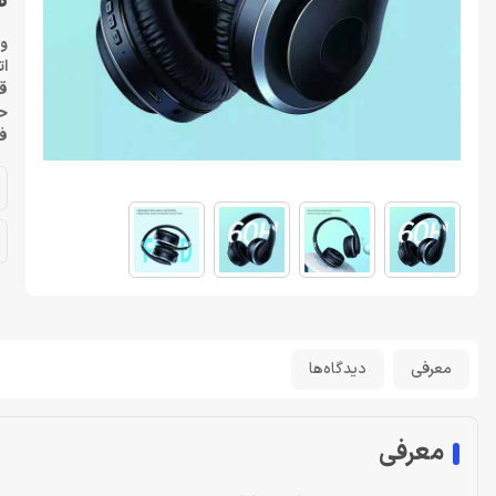
هد
وزن
اتصال: 
قطر
حس
فر
معرفی
دیدگاه‌ها
معرفی