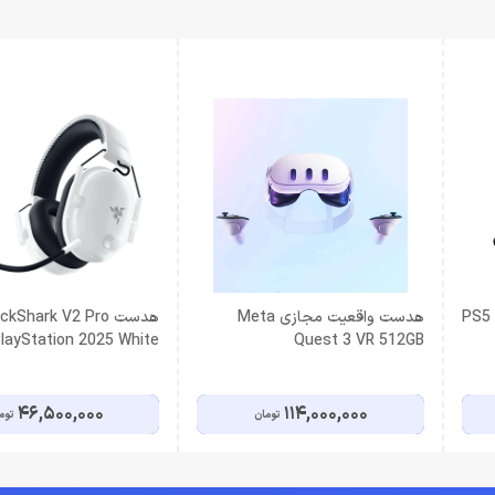
PS5 P
هدست واقعیت مجازی Meta
هدست kShark V2 Pro
layStation 2025 White
Quest 3 VR 512GB
46,500,000
114,000,000
تومان
توم