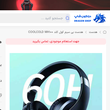
دسته‌بندی محصولات
فروش ویژه
دراگون لند
درا
هدست
هدست بی سیم کول کلد COOLCOLD MH100
هد
جهت استعلام موجودی، تماس بگیرید
بر
دس