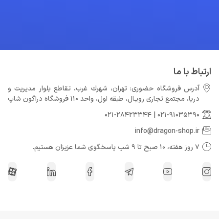
ارتباط با ما
آدرس فروشگاه حضوری: تهران، شهرك غرب، تقاطع بلوار مدیریت و
دريا، مجتمع تجارى رويـال، طبقه اول، واحد 110 فروشگاه دراگون شاپ
021-28423344
|
021-91035390
info@dragon-shop.ir
7 روز هفته، 10 صبح تا 9 شب پاسخگوی شما عزیزان هستیم.