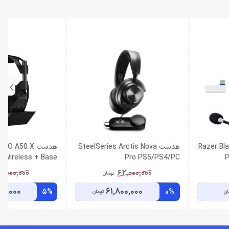
Razer Blac
هدست SteelSeries Arctis Nova
هدست RO A50 X
 Wireless + Base
Pro PS5/PS4/PC
P
Station
8,000,000
62,000,000
تومان
00,000
61,800,000
5%
0%
ان
تومان