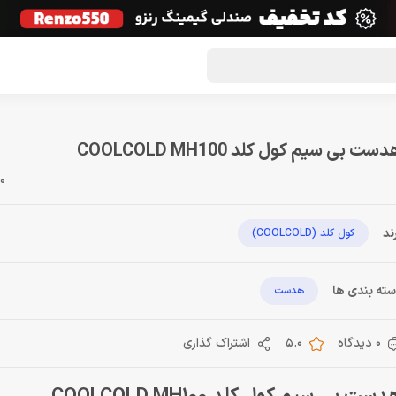
گون لوت
تماس با ما
درباره ما
مجله دراگون شاپ
ست بی سیم کول کلد COOLCOLD MH100
0
ند
کول کلد (COOLCOLD)
ته بندی ها
هدست
0 دیدگاه
5.0
اشتراک گذاری