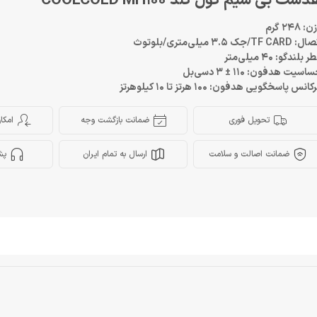
ست بی سیم کول کلد COOLCOLD MH100
: 248 گرم
TF CARD/جک 3.5 میلی‌متری/بلوتوث
 بلندگو: 40 میلی‌متر
اسیت هدفون: 110 ± 3 دسی‌بل
کانس پاسخگویی هدفون: 100 هرتز تا 10 کیلوهرتز
تحویل فوری
ضمانت بازگشت وجه
امکا
ضمانت اصالت و سلامت
ارسال به تمام ایران
پش