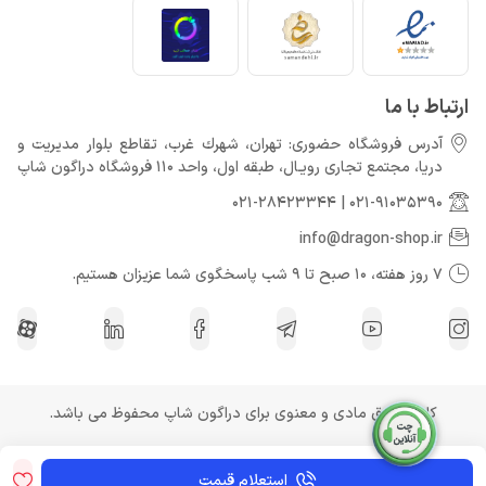
ارتباط با ما
آدرس فروشگاه حضوری: تهران، شهرك غرب، تقاطع بلوار مدیریت و
دريا، مجتمع تجارى رويـال، طبقه اول، واحد 110 فروشگاه دراگون شاپ
021-28423344
|
021-91035390
info@dragon-shop.ir
7 روز هفته، 10 صبح تا 9 شب پاسخگوی شما عزیزان هستیم.
کلیه حقوق مادی و معنوی برای دراگون شاپ محفوظ می باشد.
استعلام قیمت