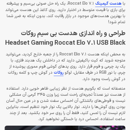
با
هدست گیمینگ
Roccat Elo 7.1، یک راه‌ حل صوتی بی‌سیم و پیشرفته
برای بازی با قیمت متوسط در اختیار دارید. روی کاغذ این هدست می‌تواند
با بهترین هدست‌های موجود در بازار رقابت کند، بدون اینکه به ضرر شما
تمام شود!
طراحی و راه اندازی هدست بی سیم روکات
Headset Gaming Roccat Elo 7.1 USB Black
به محض اینکه هدست Roccat Elio 7.1 را از جعبه خارج کردید، می‌توانید
متوجه شوید که کیت باکیفیتی دارید که در داخلش یک هدبند فلزی، با
یک پد چرمی و فوم قرار دارد. روی پدهای گوشی فوم مموری پوشیده از
چرم، با نور RGB در طرف مقابل، لوگو
روکات
در گوش چپ و کلمه روکات
در گوش راست وجود دارد.
منصفانه است که بگوییم هدست از نظر زیبایی ظاهر خوبی دارد. استفاده
از هدست نیز عمدتاً تجربه‌ای راحت است زیرا وزن 345 گرمی آن مشکلی
نیست و قوطی‌های بالشتکی آن احساس سفت شدن و در عین حال آسان
بودن روی گوش‌ها را دارند. نوار بالایی یک نوار خود تنظیم است، بنابراین
لازم نیست آن را لمس کنید، فقط آن را روی سر خود بکشید. بعد از چند
ساعت استفاده، احساس درد یا خستگی نخواهید کرد.