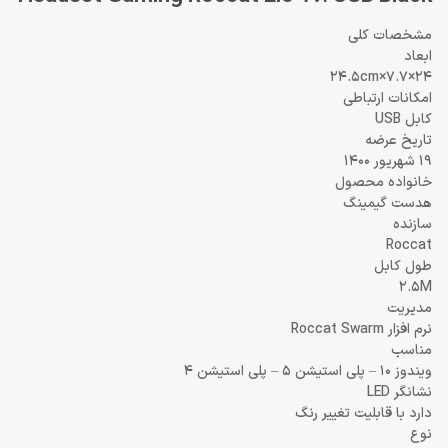
مشخصات کلی
ابعاد
24×7.7×24.5cm
امکانات ارتباطی
کابل USB
تاریخ عرضه
19 شهریور 1400
خانواده محصول
هدست گیمینگ
سازنده
Roccat
طول کابل
2.5M
مديريت
نرم افزار Roccat Swarm
مناسب
ویندوز 10 – پلی استیشن 5 – پلی استیشن 4
نشانگر LED
دارد با قابلیت تغییر رنگ
نوع