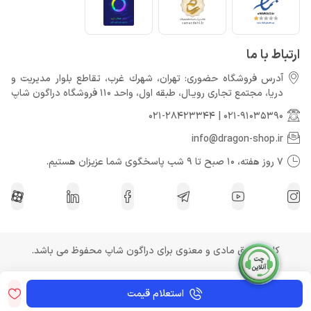
ارتباط با ما
آدرس فروشگاه حضوری: تهران، شهرك غرب، تقاطع بلوار مدیریت و
دريا، مجتمع تجارى رويـال، طبقه اول، واحد 110 فروشگاه دراگون شاپ
021-28423344
|
021-91035390
info@dragon-shop.ir
7 روز هفته، 10 صبح تا 9 شب پاسخگوی شما عزیزان هستیم.
کلیه حقوق مادی و معنوی برای دراگون شاپ محفوظ می باشد.
استعلام قیمت