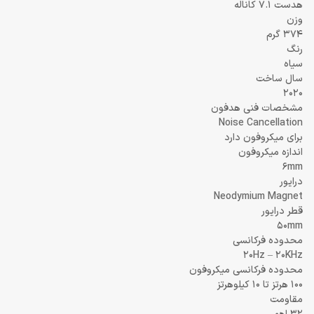
هدست 7.1 کاناله
وزن
374 گرم
رنگ
سیاه
سال ساخت
2020
مشخصات فنی هدفون
Noise Cancellation
برای میکروفون دارد
اندازه میکروفون
6mm
درایور
Neodymium Magnet
قطر درایور
50mm
محدوده فرکانسی
20Hz – 20KHz
محدوده فرکانسی میکروفون
100 هرتز تا 10 کیلوهرتز
مقاومت